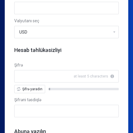
Valyutanı seç
Hesab təhlükəsizliyi
Şifrə
at least 5 characters
Şifrə yaradın
New
Password
Şifrəni təsdiqlə
Rating:
0%
Abunə yazılın