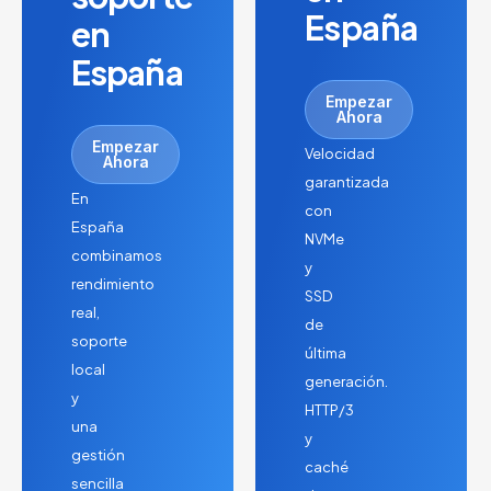
España
en
España
Empezar
Ahora
Empezar
Velocidad
Ahora
garantizada
En
con
España
NVMe
combinamos
y
rendimiento
SSD
real,
de
soporte
última
local
generación.
y
HTTP/3
una
y
gestión
caché
sencilla