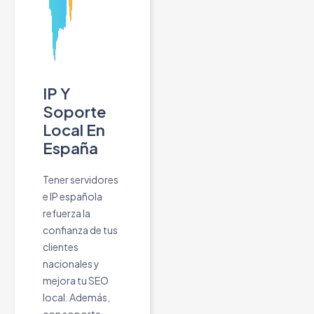
IP Y
Soporte
Local En
España
Tener servidores
e IP española
refuerza la
confianza de tus
clientes
nacionales y
mejora tu SEO
local. Además,