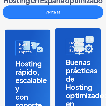
Hosting en España optimizado
Ventajas
Hosting
Hosting
en
en
España
España
Buenas
Hosting
prácticas
rápido,
de
escalable
Hosting
y
optimizado
con
en
soporte