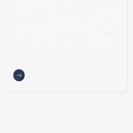
Las imágenes suelen ser uno de los elementos que más
ralentizan una web. Usar formatos modernos como WebP
o plugins de compresión mantiene la calidad reduciendo
el peso, lo que mejora la velocidad de tu
WordPress.También es recomendable eliminar plugins
innecesarios que consumen recursos y enfocarte en los
esenciales.