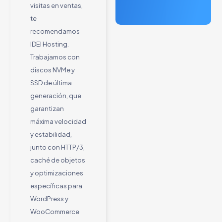
visitas en ventas,
te
recomendamos
IDEI Hosting.
Trabajamos con
discos NVMe y
SSD de última
generación, que
garantizan
máxima velocidad
y estabilidad,
junto con HTTP/3,
caché de objetos
y optimizaciones
específicas para
WordPress y
WooCommerce