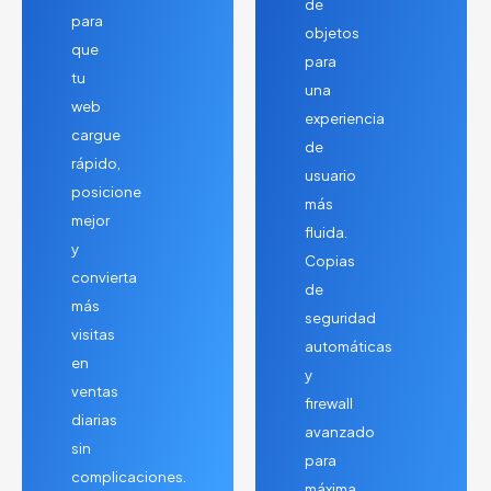
de
para
objetos
que
para
tu
una
web
experiencia
cargue
de
rápido,
usuario
posicione
más
mejor
fluida.
y
Copias
convierta
de
más
seguridad
visitas
automáticas
en
y
ventas
firewall
diarias
avanzado
sin
para
complicaciones.
máxima