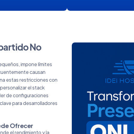
partido No
equeños, impone límites
recuentemente causan
a estas restricciones con
personalizar el stack
der de configuraciones
 clave para desarrolladores
uede Ofrecer
nde el rendimiento y la