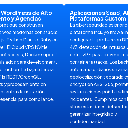
 WordPress de Alto
Aplicaciones SaaS, AP
nto y Agencias
Plataformas Custom
ores que construyen
La ciberseguridad es priori
es web modernas con stacks
plataforma incluye firewall
js, Python Django, Ruby on
configurado, protección DD
avel. El Cloud VPS NVMe
4/7, detección de intrusos y
 root access, Docker support
entre VPS para prevenir cro
aislados para development,
container attacks. Los bac
oduction. La baja latencia
automáticos diarios se alm
APIs REST/GraphQL,
geolocalización separada c
 y procesamiento en
encryption AES-256, permi
 mientras la ubicación
restauraciones point-in-ti
esencial para compliance.
incidentes. Cumplimos con 
altos estándares del sector
garantizar integridad y
confidencialidad.