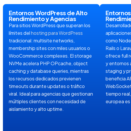
Entornos WordPress de Alto
Entornos
Rendimiento y Agencias
Rendimie
Para sitios WordPress que superan los
Desarrollad
límites del
hosting para WordPress
aplicacion
tradicional: multisite networks,
como Node.
membership sites con miles usuarios o
Rails o Lar
WooCommerce complexes. El storage
ofrece full
NVMe acelera PHP OPcache, object
y entornos 
caching y database queries, mientras
staging y pr
los recursos dedicados previenen
beneficia 
timeouts durante updates o tráfico
WebSockets
viral. Ideal para agencias que gestionan
tiempo real,
múltiples clientes con necesidad de
europea es 
aislamiento y alto uptime.