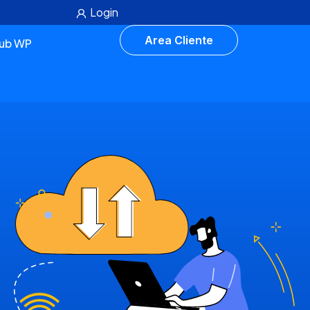
Login
Area Cliente
lub WP