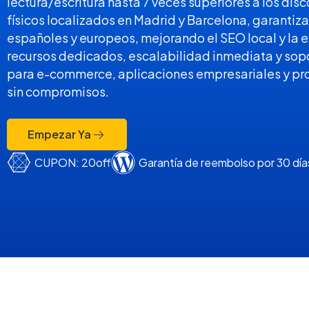
lectura/escritura hasta 7 veces superiores a los dis
físicos localizados en Madrid y Barcelona, garantiz
españoles y europeos, mejorando el SEO local y la e
recursos dedicados, escalabilidad inmediata y sopo
para e-commerce, aplicaciones empresariales y pr
sin compromisos.
Empezar Ya
CUPON: 20off
Garantía de reembolso por 30 día