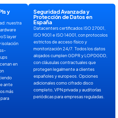
Is y
Seguridad Avanzada y
Protección de Datos en
España
dad: nuestra
Datacenters certificados ISO 27001,
 hardware
ISO 9001 e ISO 14001, con protocolos
oS layer
estrictos de acceso físico y
 isolación
monitorización 24/7. Todos los datos
ss-
alojados cumplen GDPR y LOPDGDD,
kups
con cláusulas contractuales que
acenan en
protegen legalmente a clientes
on
españoles y europeos. Opciones
tiendo
adicionales como cifrado disco
me ante
completo, VPN privada y auditorías
los más
periódicas para empresas reguladas.
 para