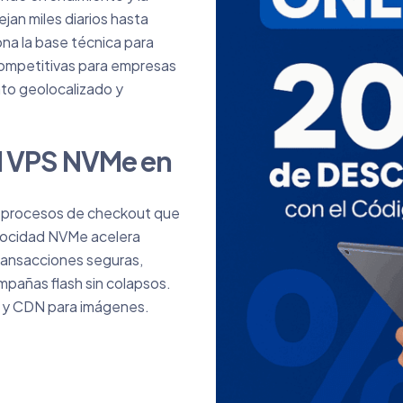
an miles diarios hasta
ona la base técnica para
 competitivas para empresas
to geolocalizado y
ud VPS NVMe en
 y procesos de checkout que
elocidad NVMe acelera
ransacciones seguras,
mpañas flash sin colapsos.
o y CDN para imágenes.