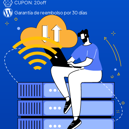
CUPON: 20off
Garantía de reembolso por 30 días