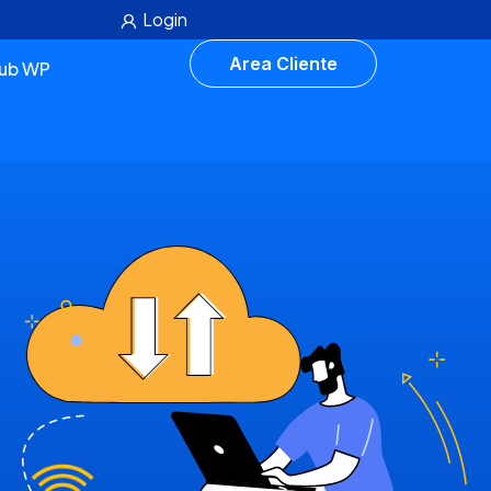
Login
Area Cliente
lub WP