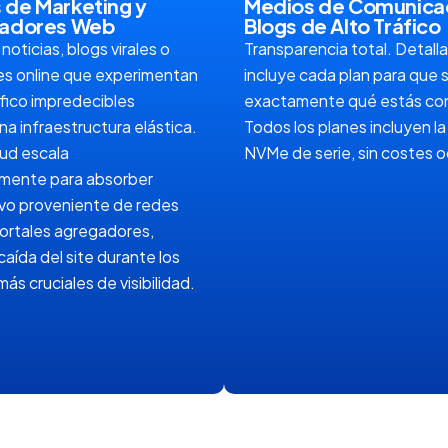
 de Marketing y
Medios de Comunicac
ladores Web
Blogs de Alto Tráfico
noticias, blogs virales o
Transparencia total. Detal
s online que experimentan
incluye cada plan para que
áfico impredecibles
exactamente qué estás co
na infraestructura elástica.
Todos los planes incluyen l
ud escala
NVMe de serie, sin costes o
mente para absorber
ivo proveniente de redes
portales agregadores,
caída del site durante los
s cruciales de visibilidad.