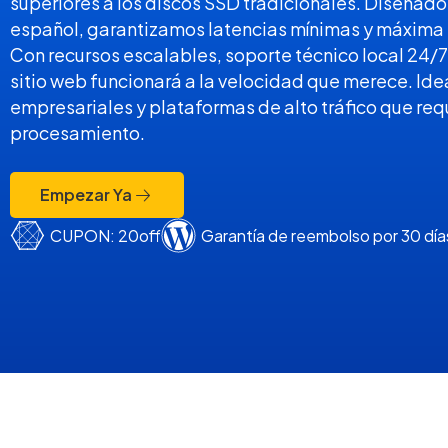
superiores a los discos SSD tradicionales. Diseñad
español, garantizamos latencias mínimas y máxima 
Con recursos escalables, soporte técnico local 24/7 y
sitio web funcionará a la velocidad que merece. Id
empresariales y plataformas de alto tráfico que re
procesamiento.
Empezar Ya
CUPON: 20off
Garantía de reembolso por 30 día