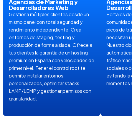
Agencias de Marketing y
Agencias
Desarrolladores Web
Desarrol
Gestiona múltiples clientes desde un
Portales de 
mismo panel con total seguridad y
comunidade
rendimiento independiente. Crea
picos de tr
entornos de staging, testing y
necesitan u
producción de forma aislada. Ofrece a
Nuestro clo
tus clientes la garantía de un hosting
automática
premium en España con velocidades de
tráfico mas
primer nivel. Tener el control root te
sociales o 
permite instalar entornos
evitando la 
personalizados, optimizar stacks
momentos má
LAMP/LEMP y gestionar permisos con
granularidad.