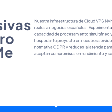
sivas
Nuestra infraestructura de Cloud VPS NVM
reales a negocios españoles. Experimenta 
tro
capacidad de procesamiento simultáneo y u
hospedar tu proyecto en nuestros servidor
Me
normativa GDPR y reduces la latencia para t
aceptan compromisos en rendimiento y se