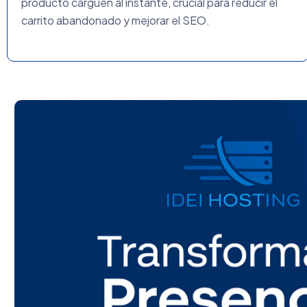
producto carguen al instante, crucial para reducir el
carrito abandonado y mejorar el SEO.