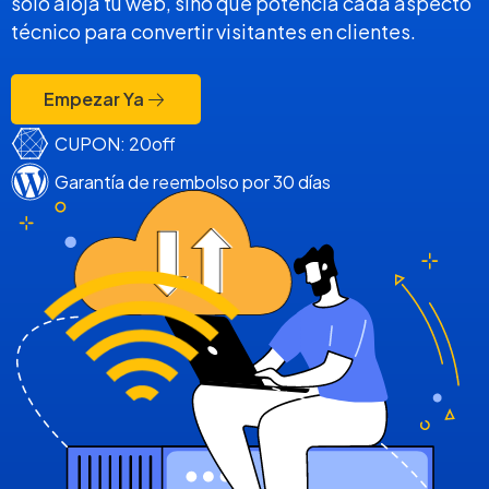
solo aloja tu web, sino que potencia cada aspecto
técnico para convertir visitantes en clientes.
Empezar Ya
CUPON: 20off
Garantía de reembolso por 30 días