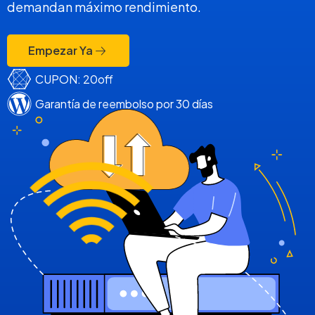
demandan máximo rendimiento.
Empezar Ya
CUPON: 20off
Garantía de reembolso por 30 días