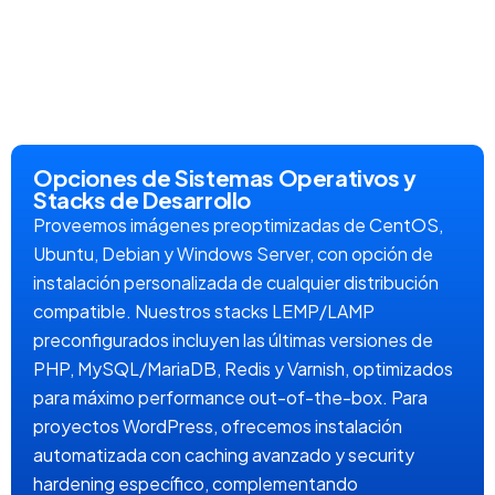
Opciones de Sistemas Operativos y
Stacks de Desarrollo
Proveemos imágenes preoptimizadas de CentOS,
Ubuntu, Debian y Windows Server, con opción de
instalación personalizada de cualquier distribución
compatible. Nuestros stacks LEMP/LAMP
preconfigurados incluyen las últimas versiones de
PHP, MySQL/MariaDB, Redis y Varnish, optimizados
para máximo performance out-of-the-box. Para
proyectos WordPress, ofrecemos instalación
automatizada con caching avanzado y security
hardening específico, complementando