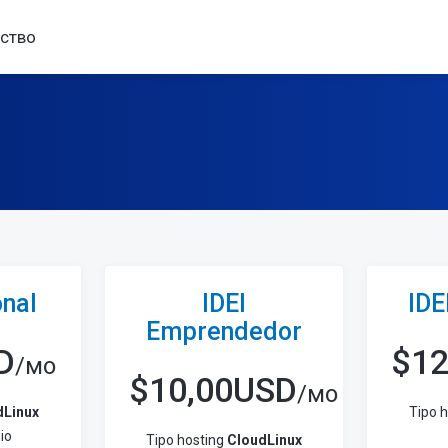
рство
onal
IDEI
IDE
Emprendedor
D
$
1
/мо
$
10,00USD
/мо
dLinux
Tipo 
io
Tipo hosting
CloudLinux