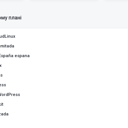
му плані
oudLinux
imitada
 España espana
x
ss
ess
WordPress
it
zada