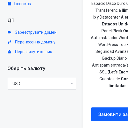
Espacio Disco Duro
Licencias
Transferencia
Ili
Ip y Datacenter
Ale
Дії
Estados Unid
Panel Plesk
On
Зареєструвати домен
Autoinstalador Wor
Перенесення домену
WordPress Toolk
Seguridad Avanz
Переглянути кошик
Backup Diario
Antispam entrada/s
Оберіть валюту
SSL
(Let's Encr
Cuentas de
Cor
ilimitadas
Замовити за