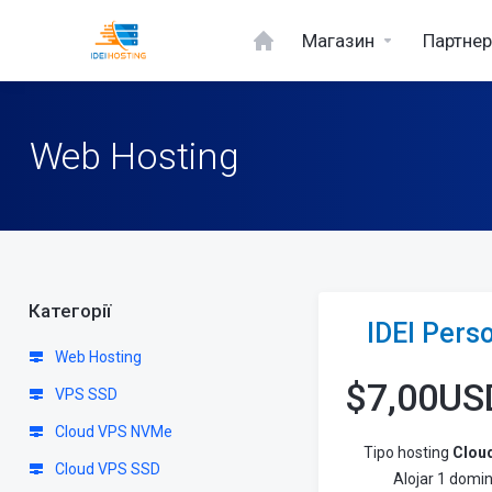
Магазин
Партне
Web Hosting
Категорії
IDEI Pers
Web Hosting
$
7,00US
VPS SSD
Cloud VPS NVMe
Tipo hosting
Clou
Cloud VPS SSD
Alojar 1 domin