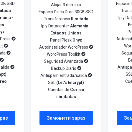
 6GB SSD
Espacio
Alojar 3 dominio
mitada
Trans
Espacio Disco Duro 30GB SSD
mania -
Ip y D
Transferencia
Ilimitada
os
E
Ip y Datacenter
Alemania -
yx
Pa
Estados Unidos
dPress
Autoins
Panel Plesk
Onyx
it
Wor
Autoinstalador WordPress
ada
Segu
WordPress Toolkit
B
Seguridad Avanzada
alida
Antisp
Backup Diario
ypt)
SS
Antispam entrada/salida
reo
Cue
SSL
(Let's Encrypt)
Cuentas de
Correo
ilimitadas
раз
Замовити зараз
За