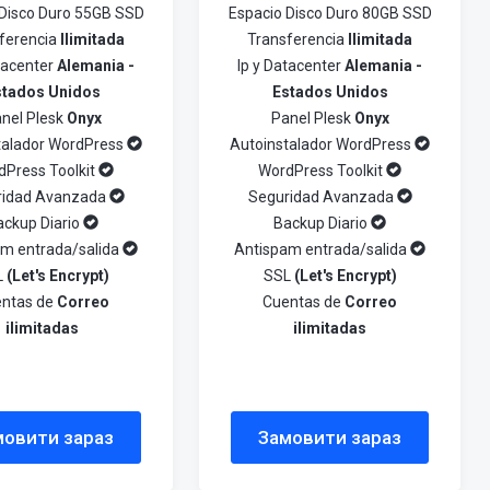
 Disco Duro 55GB SSD
Espacio Disco Duro 80GB SSD
ferencia
Ilimitada
Transferencia
Ilimitada
atacenter
Alemania -
Ip y Datacenter
Alemania -
stados Unidos
Estados Unidos
nel Plesk
Onyx
Panel Plesk
Onyx
talador WordPress
Autoinstalador WordPress
dPress Toolkit
WordPress Toolkit
ridad Avanzada
Seguridad Avanzada
ackup Diario
Backup Diario
am entrada/salida
Antispam entrada/salida
L
(Let's Encrypt)
SSL
(Let's Encrypt)
ntas de
Correo
Cuentas de
Correo
ilimitadas
ilimitadas
мовити зараз
Замовити зараз