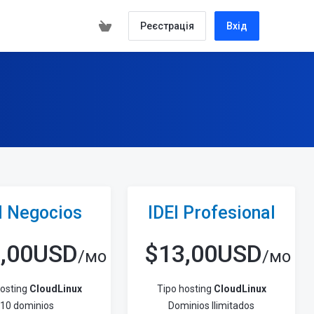
Реєстрація
Вхід
I Negocios
IDEI Profesional
2,00USD
$
13,00USD
/мо
/мо
hosting
CloudLinux
Tipo hosting
CloudLinux
10 dominios
Dominios Ilimitados