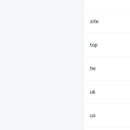
.site
.top
.tw
.uk
.us