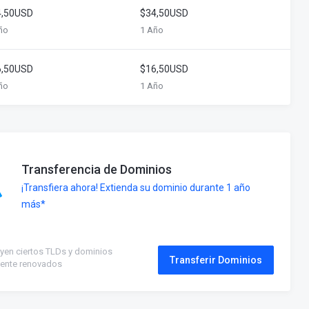
4,50USD
$34,50USD
ño
1 Año
6,50USD
$16,50USD
ño
1 Año
Transferencia de Dominios
¡Transfiera ahora! Extienda su dominio durante 1 año
más*
uyen ciertos TLDs y dominios
Transferir Dominios
mente renovados