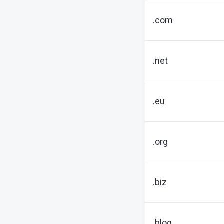
.com
.net
.eu
.org
.biz
.blog