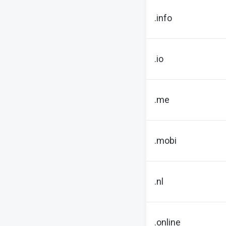
.info
.io
.me
.mobi
.nl
.online