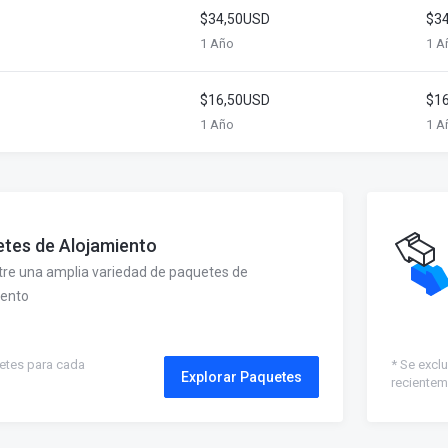
$34,50USD
$3
1 Año
1 A
$16,50USD
$1
1 Año
1 A
tes de Alojamiento
ntre una amplia variedad de paquetes de
iento
tes para cada
* Se excl
Explorar Paquetes
reciente