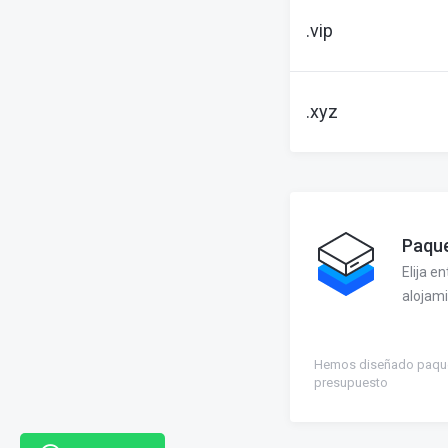
.vip
.xyz
Paque
Elija e
alojam
Hemos diseñado paque
presupuesto