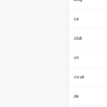
.ca
.club
.cn
.co.uk
.de