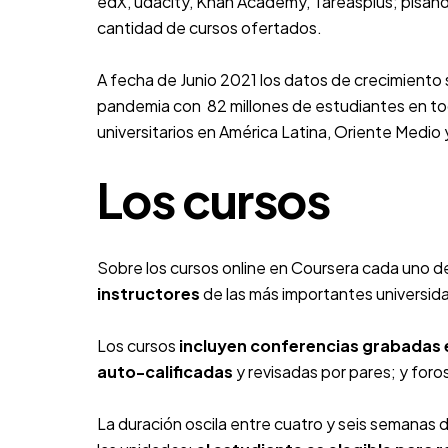
edX
,
udacity
,
Khan Academy
,
Tareasplus
; pisán
cantidad de cursos ofertados.
A fecha de Junio 2021 los datos de crecimiento
pandemia con 82 millones de estudiantes en to
universitarios en América Latina, Oriente Medio y
Los cursos
Sobre los cursos online en Coursera cada uno de
instructores
de las más importantes universid
Los cursos
incluyen conferencias grabadas e
auto-calificadas
y revisadas por pares; y foro
La duración oscila entre cuatro y seis semanas 