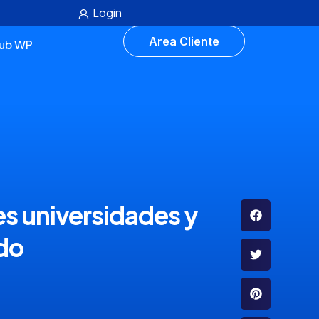
Login
Area Cliente
lub WP
es universidades y
do