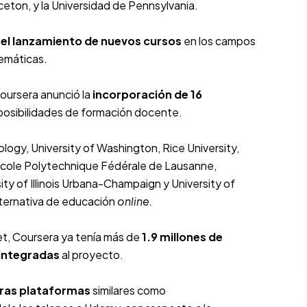
nceton
, y la
Universidad de Pennsylvania
.
y
el lanzamiento de nuevos cursos
en los campos
temáticas.
Coursera anunció la
incorporación de 16
 posibilidades de formación docente.
ogy, University of Washington, Rice University,
, École Polytechnique Fédérale de Lausanne,
sity of Illinois Urbana-Champaign y University of
alternativa de educación
online.
et, Coursera ya tenía más de
1.9 millones de
 integradas
al proyecto.
tras plataformas
similares como