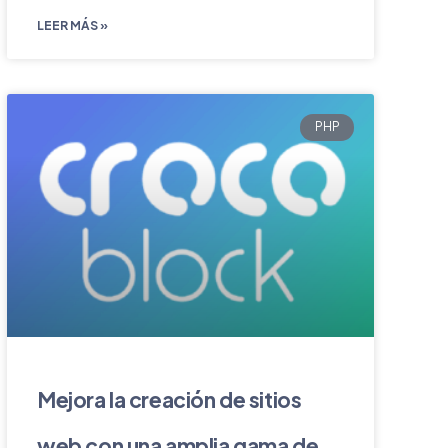
LEER MÁS »
PHP
Mejora la creación de sitios
web con una amplia gama de