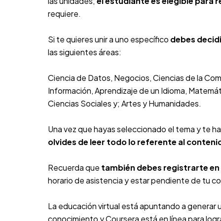
las unidades;
el estudiante es elegible para r
requiere.
Si te quieres unir a uno específico
debes decidi
las siguientes áreas:
Ciencia de Datos, Negocios, Ciencias de la Com
Información, Aprendizaje de un Idioma, Matemátic
Ciencias Sociales y; Artes y Humanidades.
Una vez que hayas seleccionado el tema y te ha
olvides de leer todo lo referente al conte
Recuerda que
también debes registrarte en
horario de asistencia y estar pendiente de tu cor
La educación virtual está apuntando a generar 
conocimiento y Coursera está en línea para logra