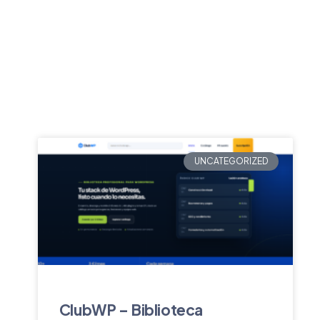
UNCATEGORIZED
ClubWP – Biblioteca