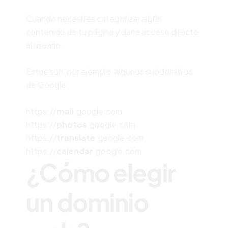
Cuando necesites categorizar algún
contenido de tu página y darle acceso directo
al usuario.
Estos son, por ejemplo, algunos subdominios
de Google:
https://
mail
.google.com
https://
photos
.google.com
https://
translate
.google.com
https://
calendar
.google.com
¿Cómo elegir
un dominio