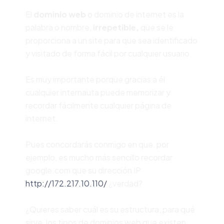
El
dominio web
o dominio de internet es la
palabra o nombre,
irrepetible,
que se le
proporciona a un site para que sea identificado
y visitado de forma fácil por cualquier usuario.
Es muy importante porque gracias a él
cualquier internauta puede memorizar y
recordar fácilmente cualquier página de
internet.
Pues concordarás conmigo en que, por
ejemplo, es mucho más sencillo recordar
google.com que su dirección IP
http://172.217.10.110/
¿verdad?
¿Quieres saber cuál es su estructura, para qué
sirve, los tipos de dominios web que existen