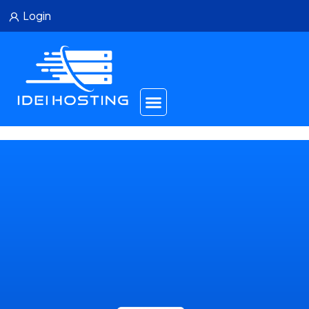
Login