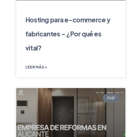
Hosting para e-commerce y
fabricantes – ¿Por qué es
vital?
LEER MÁS »
PHP