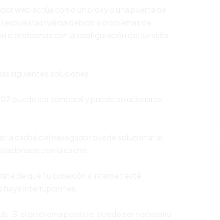
idor web actúa como un proxy o una puerta de
a respuesta inválida debido a problemas de
en o problemas con la configuración del servidor
las siguientes soluciones:
r 502 puede ser temporal y puede solucionarse
nar la caché del navegador puede solucionar el
relacionado con la caché.
úrate de que tu conexión a internet esté
 haya interrupciones.
eb: Si el problema persiste, puede ser necesario