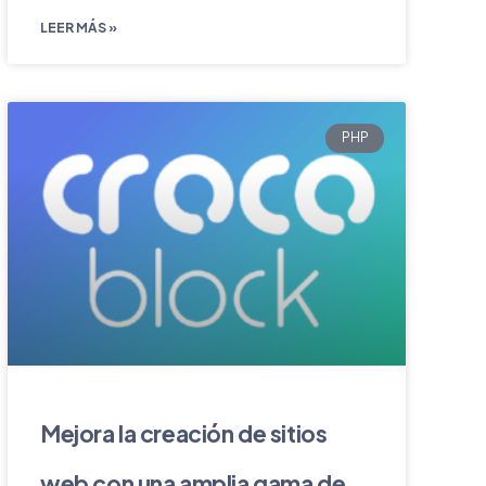
LEER MÁS »
PHP
Mejora la creación de sitios
web con una amplia gama de