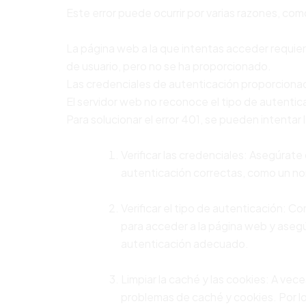
Este error puede ocurrir por varias razones, com
La página web a la que intentas acceder requi
de usuario, pero no se ha proporcionado.
Las credenciales de autenticación proporcionad
El servidor web no reconoce el tipo de autenti
Para solucionar el error 401, se pueden intentar 
Verificar las credenciales: Asegúrat
autenticación correctas, como un no
Verificar el tipo de autenticación: C
para acceder a la página web y ase
autenticación adecuado.
Limpiar la caché y las cookies: A vece
problemas de caché y cookies. Por lo 