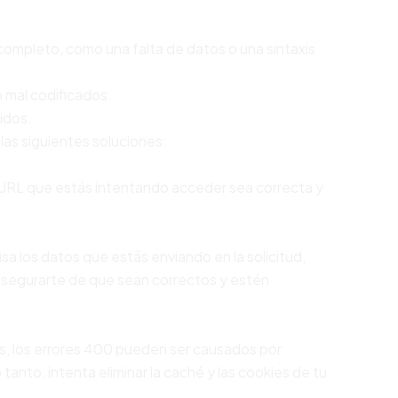
ncompleto, como una falta de datos o una sintaxis
o mal codificados.
idos.
 las siguientes soluciones:
a URL que estás intentando acceder sea correcta y
visa los datos que estás enviando en la solicitud,
 asegurarte de que sean correctos y estén
es, los errores 400 pueden ser causados ​​por
tanto, intenta eliminar la caché y las cookies de tu