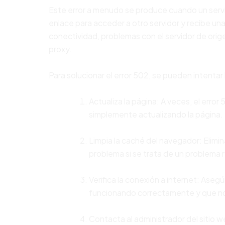
Este error a menudo se produce cuando un serv
enlace para acceder a otro servidor y recibe un
conectividad, problemas con el servidor de orig
proxy.
Para solucionar el error 502, se pueden intentar 
Actualiza la página: A veces, el erro
simplemente actualizando la página.
Limpia la caché del navegador: Elimi
problema si se trata de un problema 
Verifica la conexión a internet: Aseg
funcionando correctamente y que no
Contacta al administrador del sitio w