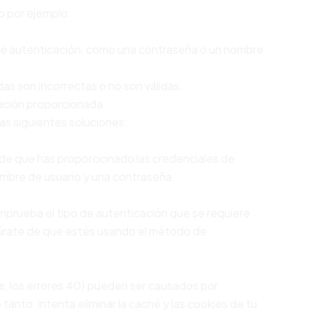
o por ejemplo:
ere autenticación, como una contraseña o un nombre
as son incorrectas o no son válidas.
cación proporcionada.
las siguientes soluciones:
e de que has proporcionado las credenciales de
mbre de usuario y una contraseña.
omprueba el tipo de autenticación que se requiere
gúrate de que estés usando el método de
s, los errores 401 pueden ser causados ​​por
tanto, intenta eliminar la caché y las cookies de tu