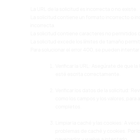
La URL de la solicitud es incorrecta o no existe.
La solicitud contiene un formato incorrecto o i
incorrecta.
La solicitud contiene caracteres no permitidos 
La solicitud excede los límites de tamaño permit
Para solucionar el error 400, se pueden intentar
Verificar la URL: Asegúrate de que l
esté escrita correctamente.
Verificar los datos de la solicitud: Re
como los campos y los valores, para
completos.
Limpiar la caché y las cookies: A vec
problemas de caché y cookies. Por lo 
navegador y vuelve a intentarlo.