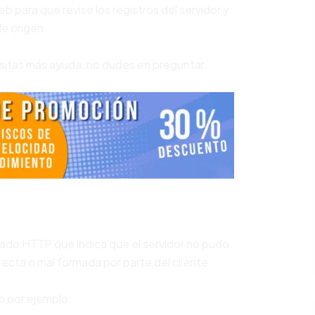
eb para que revise los registros del servidor y
de origen.
esitas más ayuda, no dudes en preguntar.
ado HTTP que indica que el servidor no pudo
rrecta o mal formada por parte del cliente.
o por ejemplo: