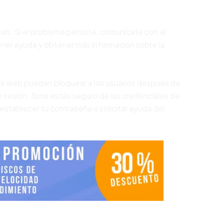
web: Si el problema persiste, comunícate con el
ener ayuda y obtener más información sobre la
ios web pueden bloquear a los usuarios después de
de sesión. Si no estás seguro de las credenciales de
establecer tu contraseña o solicitar ayuda del