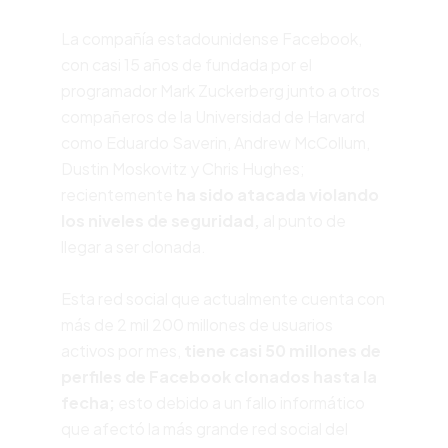
La compañía estadounidense Facebook,
con casi 15 años de fundada por el
programador
Mark Zuckerberg
junto a otros
compañeros de la Universidad de Harvard
como Eduardo Saverin, Andrew McCollum,
Dustin Moskovitz y Chris Hughes;
recientemente
ha sido atacada violando
los niveles de seguridad,
al punto de
llegar a ser clonada.
Esta red social que actualmente cuenta con
más de 2 mil 200 millones de usuarios
activos por mes,
tiene casi 50 millones de
perfiles de Facebook clonados hasta la
fecha;
esto debido a un fallo informático
que afectó la más grande red social del