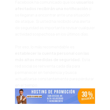
Facebook ha comunicado que los
usuarios
afectados recibirán una notificación
si
se llegaran a encontrar ante una situación
de ataque. Si usted ha recibido una alerta
de seguridad es importante revisar cualquier
actividad sospechosa en los últimos días.
Por eso, lo más recomendable es
establecer la cuenta personal con las
más altas medidas de seguridad.
Esta
red social se reinventa cada día para
permanecer en tendencia y busca
actualizarse constantemente para perdurar
en el tiempo.