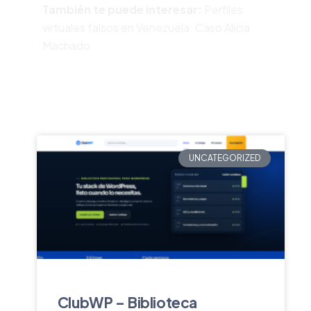
También te puede interesar:
Perfiles
virtuales falsos en Venezuela: Caso Alicia
Machado
UNCATEGORIZED
ClubWP – Biblioteca