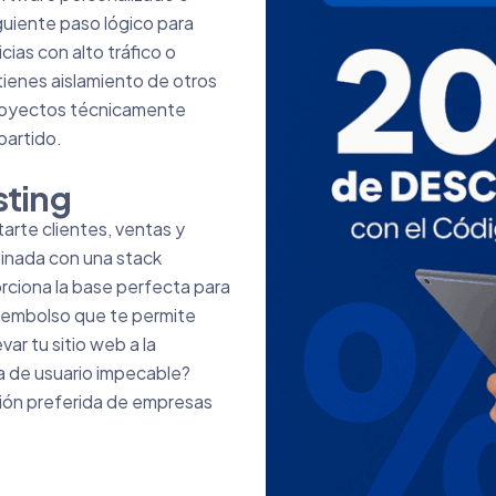
guiente paso lógico para
ias con alto tráfico o
tienes aislamiento de otros
 proyectos técnicamente
partido.
sting
arte clientes, ventas y
binada con una stack
orciona la base perfecta para
eembolso que te permite
var tu sitio web a la
ia de usuario impecable?
ión preferida de empresas