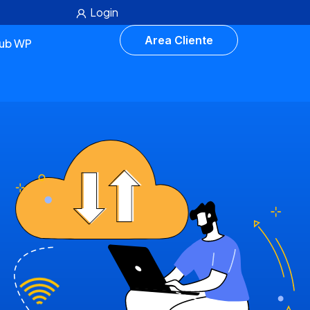
Login
Area Cliente
lub WP