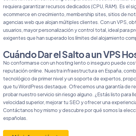
requiera garantizar recursos dedicados (CPU, RAM). Es el si
ecommerce en crecimiento, membership sites, sitios de notic
agencias web que alojan múltiples clientes. Con un VPS, ob
usuarios, mayor personalización y control total, ideal para
exigentes que han superado los límites del alojamiento com
Cuándo Dar el Salto a un VPS Ho
No conformarse con un hosting lento o inseguro puede cost
reputación online. Nuestra infraestructura en España, com
tecnológico de primer nivel y un soporte de expertos, prop
que tu WordPress destaque. Ofrecemos una garantía de r
probar nuestro servicio sin riesgo alguno. ¿Estás listo para lle
velocidad superior, mejorar tu SEO y ofrecer una experienc
Contáctanos hoy mismo y descubre por qué somos la elecc
españolas.