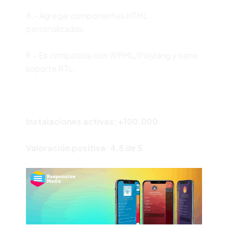
8.- Agregar componentes HTML
personalizados.
9.- Es compatible con WPML/Polylang y tiene
soporte RTL.
Instalaciones activas: +100.000
Valoración positiva: 4.5 de 5