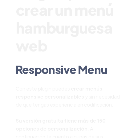
crear un menú
hamburguesa
web
Responsive Menu
Con este plugin puedes
crear menús
responsive personalizables
y sin necesidad
de que tengas experiencia en codificación.
Su versión gratuita tiene más de 150
opciones de personalización
. A
continuación te cuento algunas de sus