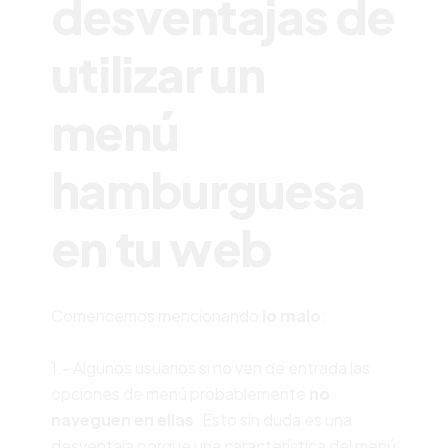
desventajas de
utilizar un
menú
hamburguesa
en tu web
Comencemos mencionando
lo malo
:
1.- Algunos usuarios si no ven de entrada las
opciones de menú probablemente
no
naveguen en ellas
. Esto sin duda es una
desventaja porque una característica del menú