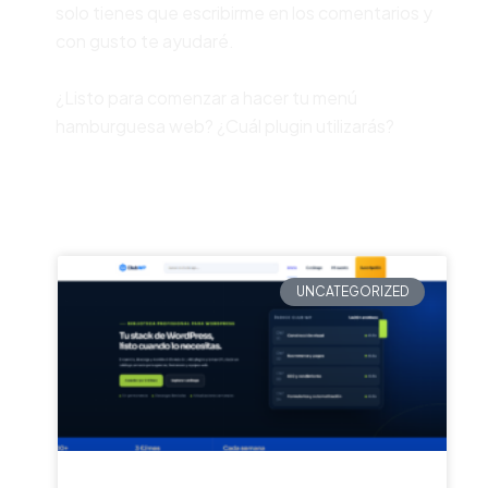
solo tienes que escribirme en los comentarios y
con gusto te ayudaré.
¿Listo para comenzar a hacer tu menú
hamburguesa web? ¿Cuál plugin utilizarás?
UNCATEGORIZED