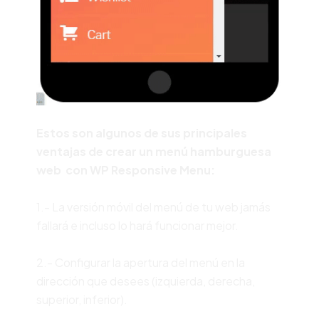
Estos son algunos de sus principales
ventajas de crear un menú hamburguesa
web con WP Responsive Menu:
1.- La versión móvil del menú de tu web jamás
fallará e incluso lo hará funcionar mejor.
2.- Configurar la apertura del menú en la
dirección que desees (izquierda, derecha,
superior, inferior).