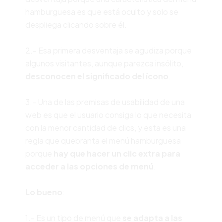
hamburguesa es que está oculto y solo se
despliega clicando sobre él.
2.- Esa primera desventaja se agudiza porque
algunos visitantes, aunque parezca insólito,
desconocen el significado del ícono
.
3.- Una de las premisas de usabilidad de una
web es que el usuario consiga lo que necesita
con la menor cantidad de clics, y esta es una
regla que quebranta el menú hamburguesa
porque
hay que hacer un clic extra para
acceder a las opciones de menú
.
Lo bueno
:
1.- Es un tipo de menú que
se adapta a las