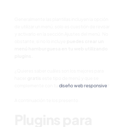
Generalmente las plantillas incluyen la opción
de utilizar un menú, solo es cuestión de revisar
y activarlo en la sección Ajustes del menú.
No
obstante, si no lo incluye
puedes crear un
menú hamburguesa en tu web utilizando
plugins.
¿Quieres saber cuáles son los mejores para
hacer
gratis
este tipo de menú y que se
complemente con tu
diseño web responsive
?
A continuación te los presento.
Plugins para