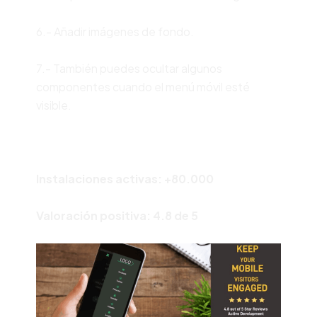
6.- Añadir imágenes de fondo.
7.- También puedes ocultar algunos
componentes cuando el menú móvil esté
visible.
Instalaciones activas: +80.000
Valoración positiva: 4.8 de 5