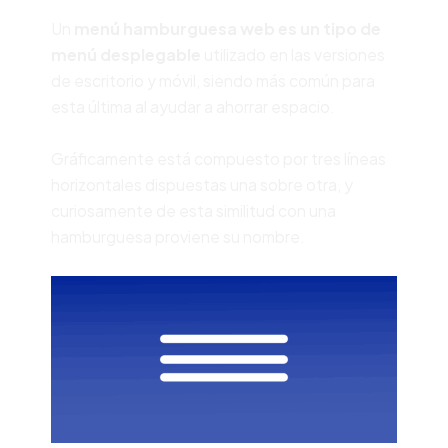
Un
menú hamburguesa web es un tipo de
menú desplegable
utilizado en las versiones
de escritorio y móvil, siendo más común para
esta última al ayudar a ahorrar espacio.
Gráficamente está compuesto por tres líneas
horizontales dispuestas una sobre otra, y
curiosamente de esta similitud con una
hamburguesa proviene su nombre.