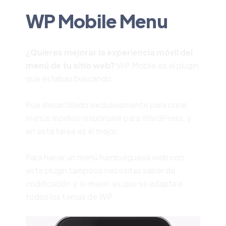
WP Mobile Menu
¿Quieres mejorar la experiencia móvil del
menú de tu sitio web?
WP Mobile es el plugin
que estabas buscando.
Fue desarrollado exclusivamente para crear
menús móviles responsive para WordPress, y
en esta tarea es el mejor.
Para hacer un menú hamburguesa web con
este plugin tampoco necesitas saber de
codificación y, lo mejor, es que se adapta a
todos los temas de WP.