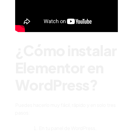
¿Cómo instalar
Elementor en
WordPress?
Puedes hacerlo muy fácil, rápido y en solo tres
pasos:
En tu panel de WordPress,