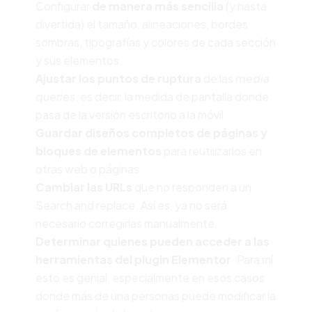
Configurar
de manera más sencilla
(y hasta
divertida) el tamaño, alineaciones, bordes
sombras, tipografías y colores de cada sección
y sus elementos.
Ajustar los puntos de ruptura
de las
media
queries
, es decir, la medida de pantalla donde
pasa de la versión escritorio a la móvil.
Guardar diseños completos de páginas y
bloques de elementos
para reutilizarlos en
otras web o páginas.
Cambiar las URLs
que no responden a un
Search and replace. Así es, ya no será
necesario corregirlas manualmente.
Determinar quienes pueden acceder a las
herramientas del plugin Elementor
. Para mí
esto es genial, especialmente en esos casos
donde más de una personas puede modificar la