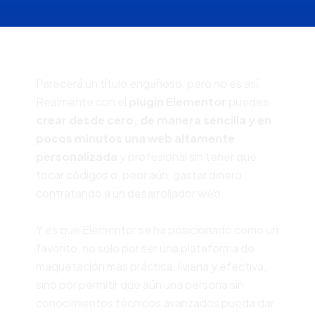
Parecerá un título engañoso, pero no es así.
Realmente con el
plugin Elementor
puedes
crear desde cero, de manera sencilla y en
pocos minutos una web altamente
personalizada
y profesional sin tener que
tocar códigos o, peor aún, gastar dinero
contratando a un desarrollador web.
Y es que Elementor se ha posicionado como un
favorito, no solo por ser una plataforma de
maquetación más práctica, liviana y efectiva,
sino por permitir que aún una persona sin
conocimientos técnicos avanzados pueda dar