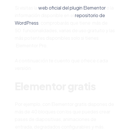
Si visitas la
web oficial del plugin Elementor
o la
información disponible en el
repositorio de
WordPress
, comprobarás que tiene más de
50 funcionalidades, varias de uso gratuito y las
más potentes disponibles solo si tienes
Elementor Pro.
A continuación te cuento que ofrece cada
versión
.
Elementor gratis
Por ejemplo, con Elementor gratis dispones de
más de 40 bloques con los que puedes crear
pases de diapositivas, animaciones de
entrada, degradados configurables y más.