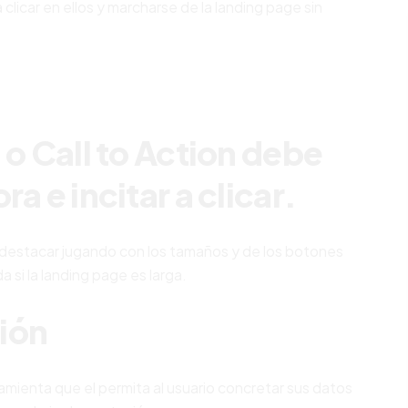
 clicar en ellos y marcharse de la landing page sin
 o Call to Action debe
a e incitar a clicar.
 destacar jugando con los tamaños y de los botones
 si la landing page es larga.
ión
ramienta que el permita al usuario concretar sus datos