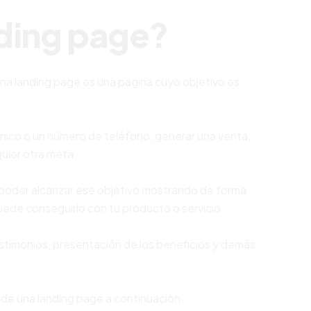
nding page?
una landing page es una página cuyo objetivo es
nico o un número de teléfono, generar una venta,
quier otra meta.
de poder alcanzar ese objetivo mostrando de forma
uede conseguirlo con tu producto o servicio.
estimonios, presentación de los beneficios y demás
de una landing page a continuación.