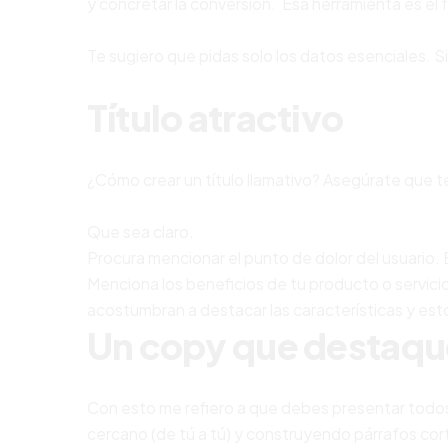
y concretar la conversión. Esa herramienta es el 
Te sugiero que pidas solo los datos esenciales. 
Título atractivo
¿Cómo crear un título llamativo? Asegúrate que t
Que sea claro.
Procura mencionar el punto de dolor del usuario. E
Menciona los beneficios de tu producto o servicio,
acostumbran a destacar las características y esto
Un copy que destaqu
Con esto me refiero a que debes presentar todos 
cercano (de tú a tú) y construyendo párrafos cor