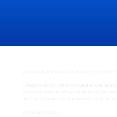
¿Vendes algún producto o servicio en internet? 
Si llegaste aquí sin tener claro
qué es una landi
conocerás qué son y para qué sirven así como lo
una landing optimizada y que convierta. Además, 
¡Vamos a por todas!