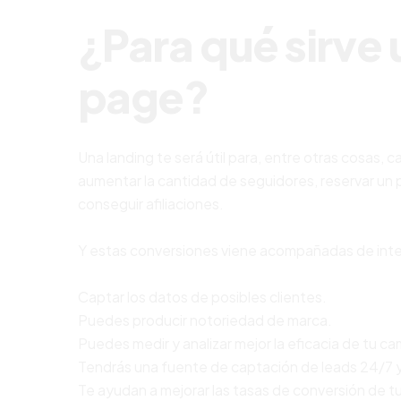
¿Para qué sirve 
page?
Una landing te será útil para, entre otras cosas, 
aumentar la cantidad de seguidores, reservar un p
conseguir afiliaciones.
Y estas conversiones viene acompañadas de inte
Captar los datos de posibles clientes.
Puedes producir notoriedad de marca.
Puedes medir y analizar mejor la eficacia de tu ca
Tendrás una fuente de captación de leads 24/7 
Te ayudan a mejorar las tasas de conversión de