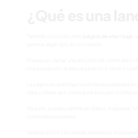
¿Qué es una la
También conocida como
página de aterrizaje
, 
generar algún tipo de conversión.
Puede ser captar una dirección de correo electró
una suscripción, la descarga de un e-book o cual
La página de aterrizaje te brinda la posibilidad 
clara y simple qué conseguirá el usuario y cómo p
Para ello, puedes valerte de vídeos, imágenes, t
contenido persuasivo.
Veamos estos y los demás elementos esenciales 