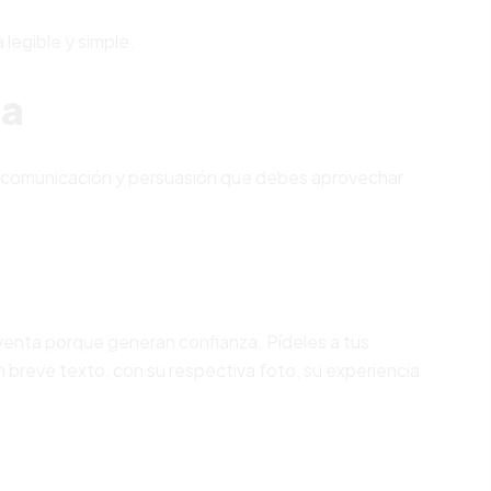
 legible y simple.
ia
e comunicación y persuasión que debes aprovechar
enta porque generan confianza. Pídeles a tus
 breve texto, con su respectiva foto, su experiencia