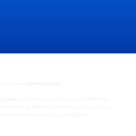
Necesitas una
landing page
.
ng page
no te preocupes porque en esta entrada
s elementos que debes tener en cuenta para crear
verás ejemplos de este tipo de páginas.