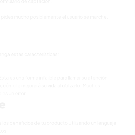
formulario de captación.
Si pides mucho posiblemente el usuario se marche.
enga estas características:
sta es una forma infalible para llamar su atención
 cómo le mejorará su vida al utilizarlo. Muchos
 es un error.
e
los beneficios de tu producto utilizando un lenguaje
tos.