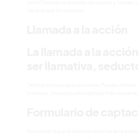
razón? Desvían la atención del usuario y tentarlo a
hacer lo que tú necesitas.
Llamada a la acción
La llamada a la acción
ser llamativa, seductor
También procura que sea visible. Puedes hacerla
o enlaces. Incluso puedes agregar más una llamada
Formulario de captac
Para poder lograr el objetivo necesitarás una her