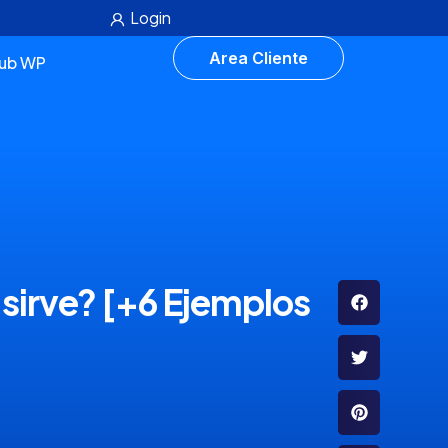
Login
Area Cliente
lub WP
 sirve? [+6 Ejemplos