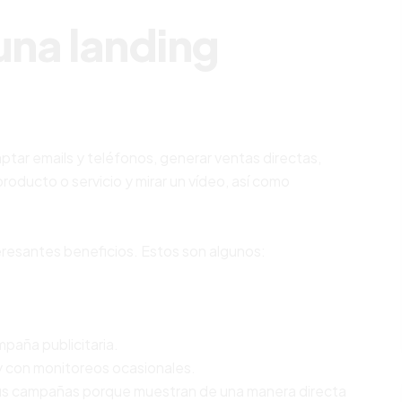
una landing
captar emails y teléfonos, generar ventas directas,
roducto o servicio y mirar un vídeo, así como
resantes beneficios. Estos son algunos:
mpaña publicitaria.
y con monitoreos ocasionales.
 tus campañas porque muestran de una manera directa