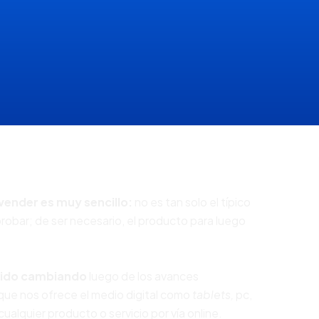
vender es muy sencillo:
no es tan solo el típico
y probar; de ser necesario, el producto para luego
nido cambiando
luego de los avances
 que nos ofrece el medio digital como
tablets,
pc,
cualquier producto o servicio por vía online.