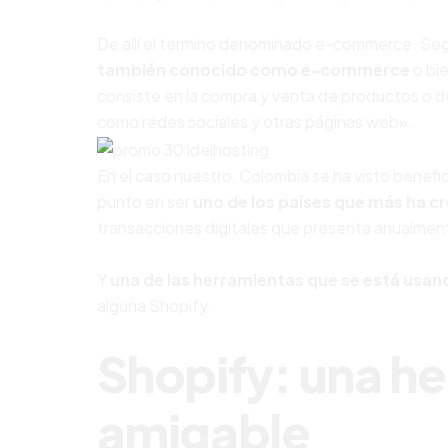
De allí el termino denominado e-commerce. Se
también conocido como e-commerce
o bie
consiste en la compra y venta de productos o de
como redes sociales y otras páginas web».
En el caso nuestro, Colombia se ha visto benef
punto en ser
uno de los países que más ha c
transacciones digitales que presenta anualmen
Y
una de las herramientas que se está usan
alguna Shopify.
Shopify: una h
amigable