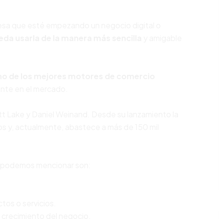
esa que esté empezando un negocio digital o
eda usarla de la manera más sencilla
y amigable
no de los mejores motores de comercio
nte en el mercado.
t Lake y Daniel Weinand. Desde su lanzamiento la
s y, actualmente, abastece a más de 150 mil
podemos mencionar son:
tos o servicios.
l crecimiento del negocio.