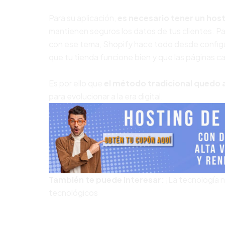
Para su aplicación,
es necesario tener un host
mantienen seguros los datos de tus clientes. Pa
con ese tema, Shopify hace todo desde configu
que tu tienda funcione bien y que las páginas c
Es por ello que
el método tradicional quedo 
para evolucionar a la era digital.
También te puede interesar:
¡La tecnología 
tecnológicos