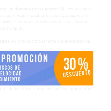
ing, un dominio y certificado SSL;
con lo cual se
ra aquellos que no saben mucho de códigos o lidiar
ración, mantenimiento hasta actualización para
arguen rápido.
atrás,
es hora de conocer esta nueva experiencia
no se detiene! Mira estos seis nuevos lanzamientos