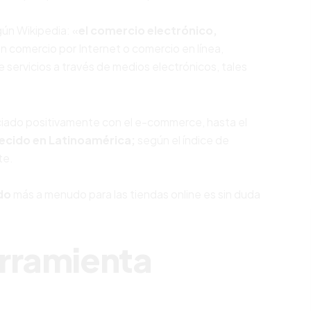
gún
Wikipedia
: «
el comercio electrónico,
n comercio por Internet o comercio en línea,
 servicios a través de medios electrónicos, tales
iciado positivamente con el e-commerce, hasta el
recido en Latinoamérica;
según el índice de
te.
do
más a menudo para las tiendas online es sin duda
erramienta