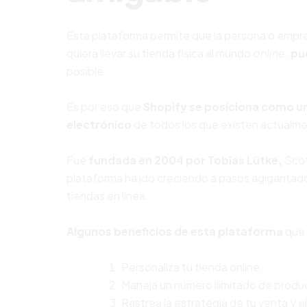
Esta plataforma permite que la persona o empr
quiera llevar su tienda física al mundo
online;
pu
posible.
Es por eso que
Shopify se posiciona como u
electrónico
de todos los que existen actualme
Fue
fundada en 2004 por Tobias Lütke,
Scot
plataforma ha ido creciendo a pasos agigantado
tiendas en línea.
Algunos beneficios de esta plataforma
que 
Personaliza tu tienda online.
Maneja un número ilimitado de produc
Rastrea la estrategia de tu venta y e