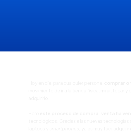
Hoy en día, para cualquier persona,
comprar o 
movimiento de ir a la tienda física, mirar, tocar 
adquirirlo.
Pero
este proceso de compra-venta ha ve
tecnológicos. Gracias a las nuevas tecnologías
laptops y
smartphones;
ya es muy fácil adquirir 