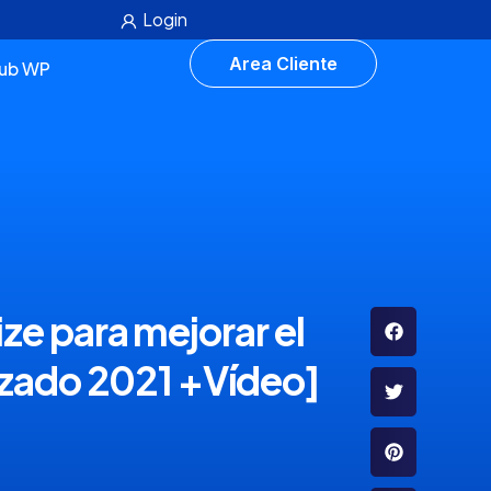
Login
Area Cliente
lub WP
e para mejorar el
izado 2021 +Vídeo]