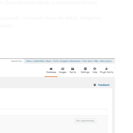
n. Es un proceso rápido y demasiado sencillo.
iguración, como son: base de datos, imágenes,
uación.