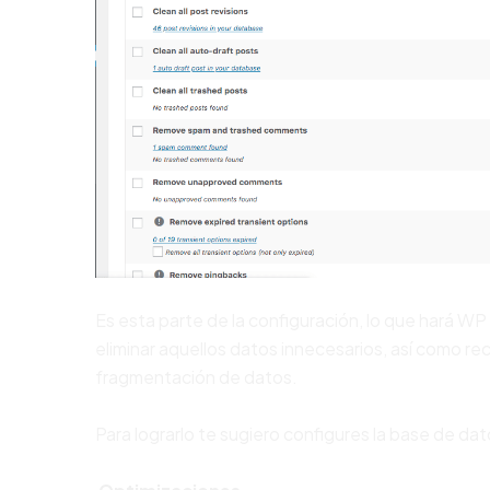
Es esta parte de la configuración, lo que hará WP
eliminar aquellos datos innecesarios, así como re
fragmentación de datos.
Para lograrlo te sugiero configures la base de dat