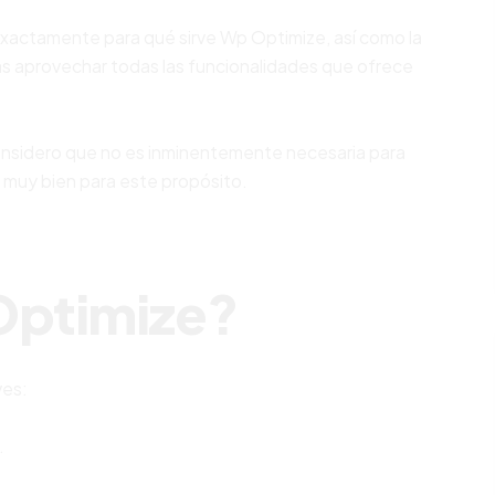
exactamente para qué sirve Wp Optimize, así como la
das aprovechar todas las funcionalidades que ofrece
nsidero que no es inminentemente necesaria para
a muy bien para este propósito.
Optimize?
ves:
.