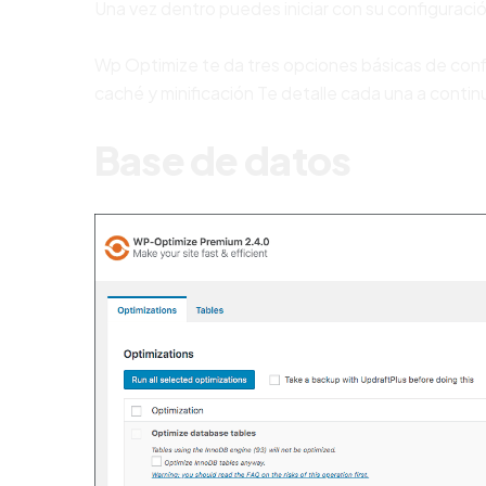
Una vez dentro puedes iniciar con su configuració
Wp Optimize te da tres opciones básicas de conf
caché y minificación Te detalle cada una a contin
Base de datos