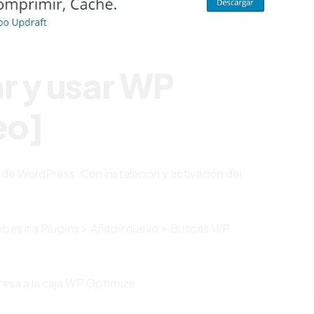
r y usar WP
eo]
 de WordPress: Con instalación y activación del
bes ir a
Plugins > Añadir nuevo > Buscas
WP
esa a la caja
WP Optimize
.