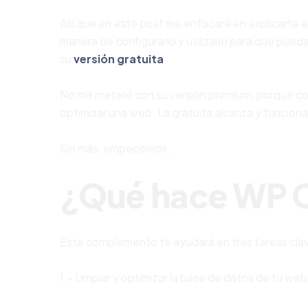
Así que en este post me enfocaré en explicarte 
manera de configurarlo y utilizarlo para que pue
su
versión gratuita
.
No me meteré con su versión premium, porque co
optimizar una web. La gratuita alcanza y funcion
Sin más, empecemos…
¿Qué hace WP 
Este complemento te ayudará en tres tareas cla
1.- Limpiar y optimizar la base de datos de tu web