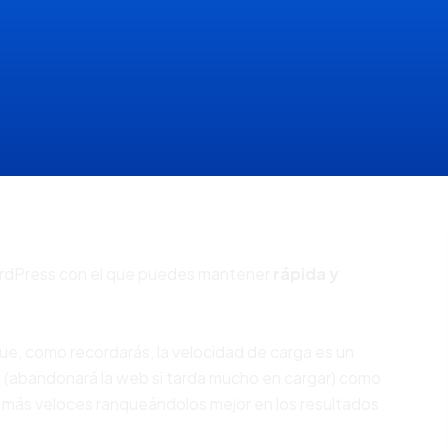
ordPress con el que puedes mantener
rápida y
ue, como recordarás, la velocidad de carga es un
io (abandonará la web si tarda mucho en cargar) como
s más veloces ranqueándolos mejor en los resultados