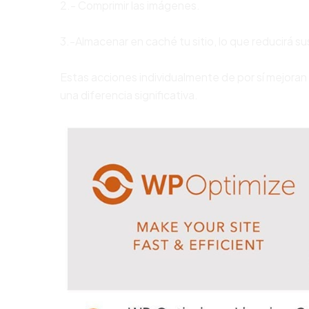
2.- Comprimir las imágenes.
3.-Almacenar en caché tu sitio, lo que reducirá s
Estas acciones individualmente de por sí mejoran
una diferencia significativa.