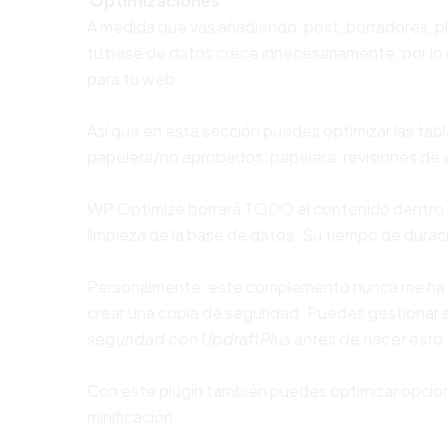
Optimizaciones
A medida que vas añadiendo, post, borradores, pl
tu base de datos crece innecesariamente, por lo
para tu web.
Así que en esta sección puedes optimizar las tab
papelera/no aprobados, papelera, revisiones de 
WP Optimize borrará TODO el contenido dentro d
limpieza de la base de datos. Su tiempo de dura
Personalmente, este complemento nunca me ha d
crear una copia de seguridad. Puedes gestionar 
seguridad con UpdraftPlus antes de hacer esto 
Con este plugin también puedes optimizar opcio
minificación