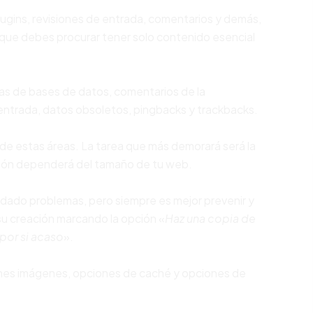
ugins, revisiones de entrada, comentarios y demás,
 que debes procurar tener solo contenido esencial
las de bases de datos, comentarios de la
entrada, datos obsoletos, pingbacks y trackbacks.
e estas áreas. La tarea que más demorará será la
ción dependerá del tamaño de tu web.
ado problemas, pero siempre es mejor prevenir y
su creación marcando la opción «
Haz una copia de
por si acaso
».
nes imágenes, opciones de caché y opciones de