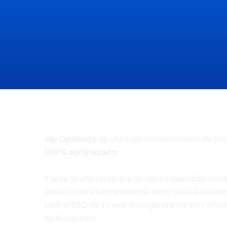
Wp Optimize
es un plugin de rendimiento de W
100% optimizada
.
Y esta es una tarea que no debes descuidar porq
aspecto de vital importancia tanto para el usuar
para el SEO de tu web (Google premia a los sitio
de búsqueda).