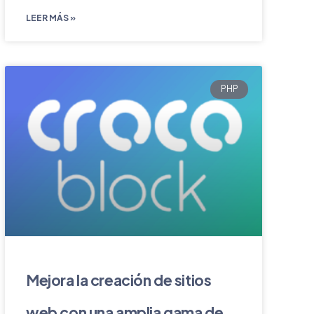
LEER MÁS »
PHP
Mejora la creación de sitios
web con una amplia gama de