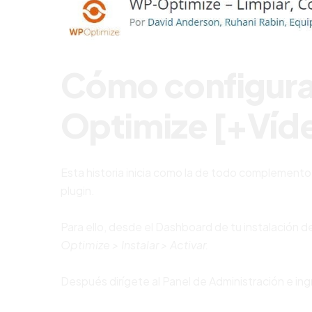
Cómo configura
Optimize [+Víd
Esta historia inicia como la de todo complemento
plugin.
Para ello, desde el Dashboard de tu instalación de
Optimize > Instalar > Activar.
Después dirígete al Panel de Administración e ingr