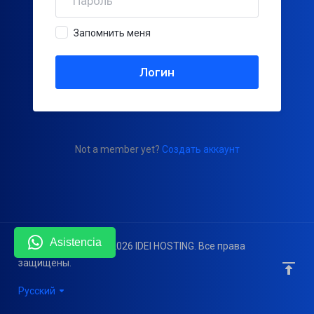
Запомнить меня
Not a member yet?
Создать аккаунт
Asistencia
Авторское право © 2026 IDEI HOSTING. Все права
защищены.
Русский