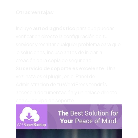
Otras ventajas
:
Incluye
autodiagnóstico
para que puedas
verificar en directo la configuración de tu
servidor y resaltar cualquier problema para que
lo soluciones, incluso antes de iniciar la
creación de la copia de seguridad.
Su servicio de soporte es excelente
. Una
vez instales el plugin, en el Panel de
Administración de tu WordPress tendrás
acceso a documentación y un enlace directo
con su equipo de soporte.