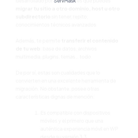
desarrollado por
ServMask
es que puedes
migrar tu sitio a otro dominio, host u otro
subdirectorio
sin tener, repito,
conocimientos técnicos avanzados.
Además, te permite
transferir el contenido
de tu web
: base de datos, archivos
multimedia, plugins, temas… todo.
De por sí, estas son cualidades que lo
convierten en una excelente herramienta de
migración. No obstante, posee otras
características dignas de mención:
Es compatible con dispositivos
móviles y el primero que una
auténtica experiencia móvil en WP
desde su versión 3.3.