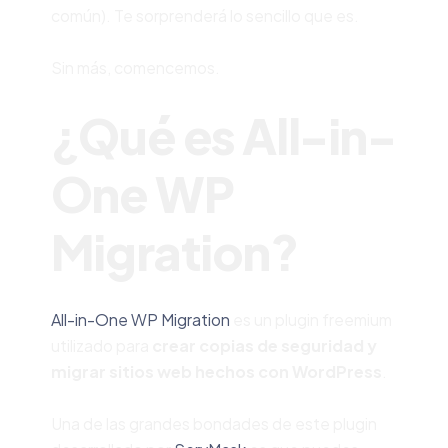
común). Te sorprenderá lo sencillo que es.
Sin más, comencemos.
¿Qué es All-in-
One WP
Migration?
All-in-One WP Migration
es un plugin freemium
utilizado para
crear copias de seguridad y
migrar sitios web hechos con WordPress
.
Una de las grandes bondades de este plugin