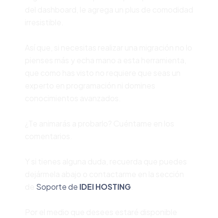
del dashboard, le agrega un plus de comodidad
irresistible.
Así que, si necesitas realizar una migración no lo
pienses más y echa mano a esta herramienta,
que como has visto no requiere que seas un
experto en programación ni domines
conocimientos avanzados.
¿Te animarás a probarlo? Cuéntame en los
comentarios.
Y si tienes alguna duda, recuerda que puedes
dejármela abajo o contactarme en la sección
de
Soporte de
IDEI HOSTING
.
Por el medio que desees estaré disponible