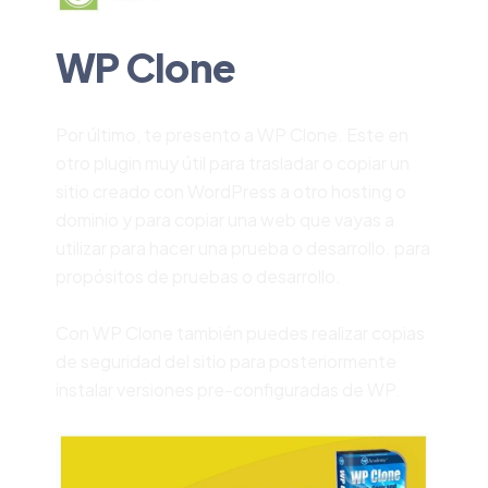
WP Clone
Por último, te presento a WP Clone. Este en
otro plugin muy útil para trasladar o copiar un
sitio creado con WordPress a otro hosting o
dominio y para copiar una web que vayas a
utilizar para hacer una prueba o desarrollo. para
propósitos de pruebas o desarrollo.
Con WP Clone también puedes realizar copias
de seguridad del sitio para posteriormente
instalar versiones pre-configuradas de WP.