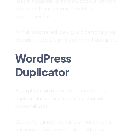
herramientas que también puedes utilizar para
realizar de forma automática estos
procedimientos.
Al final, todo se reduce al gusto personal y con
cual plugin te sientas más cómodo trabajando.
WordPress
Duplicator
Es un
plugin gratuito
con el que puedes
duplicar, clonar, hacer copias de seguridad en
pocos minutos.
Duplicator también es una gran herramienta
para mover un sitio completo desde una