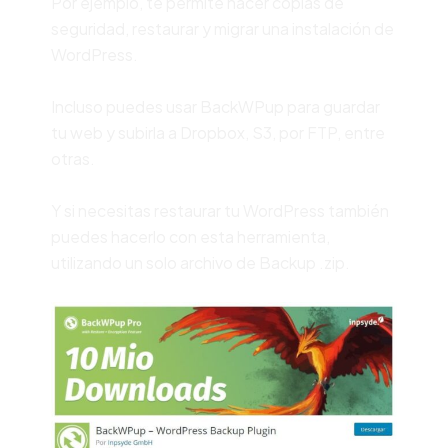
Por ejemplo, te permite hacer copias de
seguridad, restaurar y migrar una instalación de
WordPress.
Incluso puedes usar BackWPup para guardar
tu web y subirla a Dropbox, S3, por FTP, entre
otras.
Y si necesitas restaurar tu WordPress también
puedes hacerlo con esta herramienta,
utilizando un solo archivo de Backup .zip.