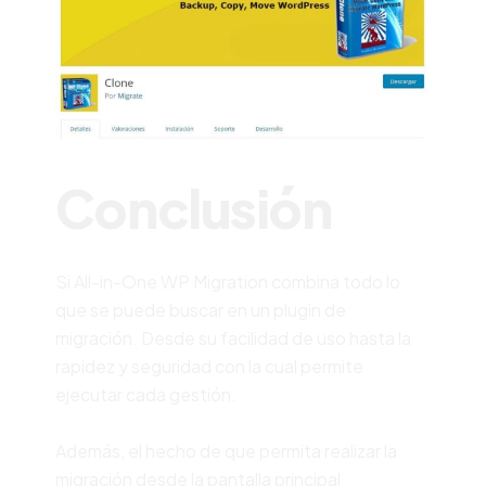
Conclusión
Si All-in-One WP Migration combina todo lo
que se puede buscar en un plugin de
migración. Desde su facilidad de uso hasta la
rapidez y seguridad con la cual permite
ejecutar cada gestión.
Además, el hecho de que permita realizar la
migración desde la pantalla principal