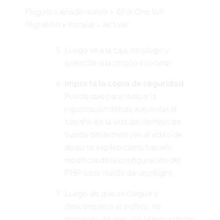
Plugins > Añadir nuevo > All in One WP
Migration > Instalar > Activar.
Luego ve a la caja del plugin y
selecciona la opción
Importar
.
Importa la copia de seguridad
.
Puede que para realizar la
importación debas aumentar el
tamaño de la vida del dominio de
subida del archivo (en el vídeo de
abajo te explico cómo hacerlo
modificando la configuración del
PHP o por medio de un plugin).
Luego de que se cargue y
descomprima el archivo, es
momento de ejecutar la importación