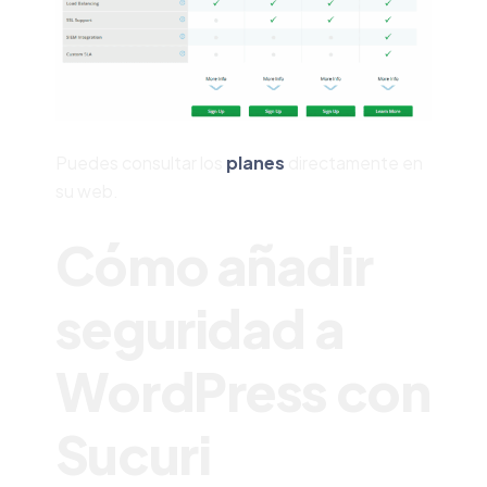
Puedes consultar los
planes
directamente en
su web.
Cómo añadir
seguridad a
WordPress con
Sucuri