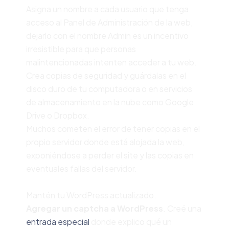
Asigna un nombre a cada usuario que tenga
acceso al Panel de Administración de la web,
dejarlo con el nombre Admin es un incentivo
irresistible para que personas
malintencionadas intenten acceder a tu web.
Crea copias de seguridad y guárdalas en el
disco duro de tu computadora o en servicios
de almacenamiento en la nube como Google
Drive o Dropbox.
Muchos cometen el error de tener copias en el
propio servidor donde está alojada la web,
exponiéndose a perder el site y las copias en
eventuales fallas del servidor.
Mantén tu WordPress actualizado.
Agregar un captcha a WordPress
. Creé una
entrada especial
donde explico qué un