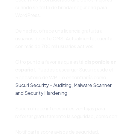
cuando se trata de brindar seguridad para
WordPress.
De hecho, ofrece una licencia gratuita a
usuarios de este CMS. Actualmente, cuenta
con más de 700 mil usuarios activos.
Otro punto a favor es que está
disponible en
español.
Puedes descargar Sucuri desde el
Repositorio de WP. Lo encontrarás como
Sucuri Security – Auditing, Malware Scanner
and Security Hardening
Sucuri ofrece interesantes ventajas para
reforzar gratuitamente la seguridad, como son:
Notificarte sobre avisos de seguridad.