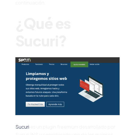
continuación.
¿Qué es
Sucuri?
Sucuri
es un plugin freemium desarrollado por
Sucuri INS y considerado uno de los mejores