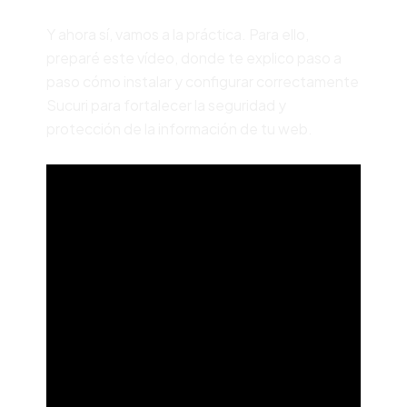
Y ahora sí, vamos a la práctica. Para ello,
preparé este vídeo, donde te explico paso a
paso cómo instalar y configurar correctamente
Sucuri para fortalecer la seguridad y
protección de la información de tu web.