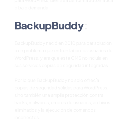
para WordPress, bien sea de forma automática
o bajo demanda.
BackupBuddy
:
BackupBuddy nació en 2010 para dar solución
a un problema que enfrentaban los usuarios de
WordPress, y era que este CMS no incluía en
sus servicios copias de seguridad integradas.
Por lo que BackupBuddy no solo ofrecía
copias de seguridad sólidas para WordPress,
sino también una amplia protección contra
hacks, malwares, errores de usuarios, archivos
eliminados y la ejecución de comandos
incorrectos.