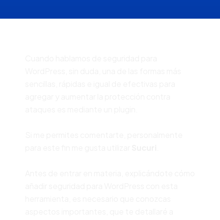
Cuando hablamos de seguridad para
WordPress, sin duda, una de las formas más
sencillas, rápidas e igual de efectivas para
agregar y aumentar la protección contra
ataques es mediante un plugin.
Si me permites comentarte, personalmente
para este fin me gusta utilizar
Sucuri
.
Antes de entrar en materia, explicándote cómo
añadir seguridad para WordPress con esta
herramienta, es necesario que conozcas
aspectos importantes, que te detallaré a