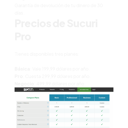
Garantía de devolución de tu dinero de 30
días.
Precios de Sucuri
Pro
Tienes disponibles tres planes:
Básica
: Vale 199,99 dólares por año.
Pro
: Cuesta 299,99 dólares por año.
Negocio
: 499,99 dólares por año.