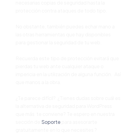
necesarias copias de seguridad hasta la
protección contra ataques de todo tipo.
No obstante, también puedes echar mano a
las otras herramientas que hay disponibles
para gestionar la seguridad de tu web.
Recuerda este tipo de protección evitará que
pierdas tu web ante cualquier ataque o
impericia en la utilización de alguna función. Así
que manos a la obra.
¿Te parece difícil? ¿Tienes dudas sobre cuál es
la alternativa de seguridad para WordPress
que más te conviene? Te espero en nuestra
sección de
Soporte
para asesorarte
gratuitamente en lo que necesites ?