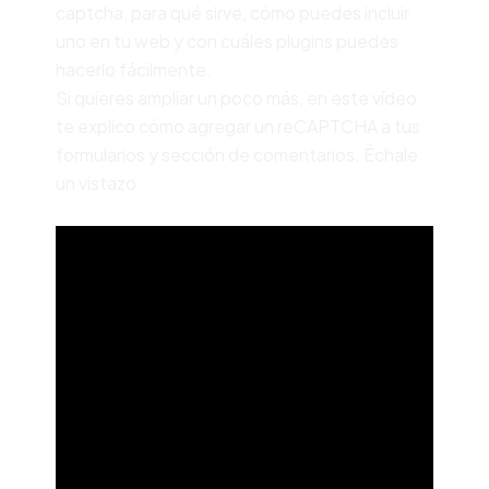
captcha, para qué sirve, cómo puedes incluir
uno en tu web y con cuáles plugins puedes
hacerlo fácilmente.
Si quieres ampliar un poco más, en este vídeo
te explico cómo agregar un reCAPTCHA a tus
formularios y sección de comentarios. Échale
un vistazo.