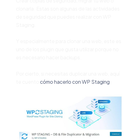
Crear copias de seguridad, migrar tu web o
clonarla. Estas son algunas de las actividades
de seguridad que puedes realizar con WP
Staging.
Y especialmente para clonar una web, este es
uno de los plugin que gusta utilizar porque no
es necesario hacer backups.
Por cierto, si necesitas duplicar una web, aquí
te cuento
cómo hacerlo con WP Staging
.