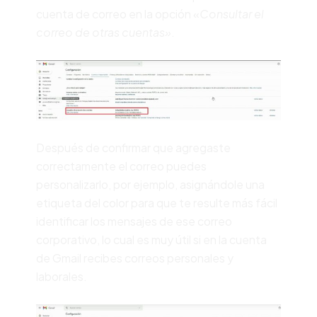
cuenta de correo en la opción «
Consultar el
correo de otras cuentas»
.
Después de confirmar que agregaste
correctamente el correo puedes
personalizarlo, por ejemplo, asignándole una
etiqueta del color para que te resulte más fácil
identificar los mensajes de ese correo
corporativo, lo cual es muy útil si en la cuenta
de Gmail recibes correos personales y
laborales.