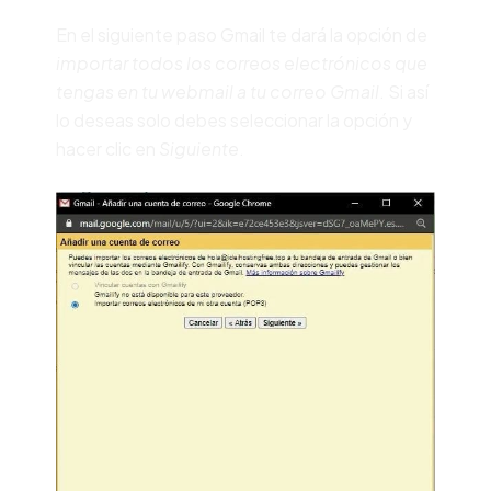
En el siguiente paso Gmail te dará la opción de
importar todos los correos electrónicos que
tengas en tu webmail a tu correo Gmail
. Si así
lo deseas solo debes seleccionar la opción y
hacer clic en
Siguiente
.