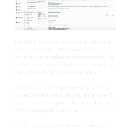
Por último, te sugiero hacer una prueba de la
correcta vinculación de ambos correos,
enviando un mensaje al correo corporativo. La
recepción del correo puede tardar 2 minutos o
más, así que ten un poco de paciencia.
Transcurrido ese tiempo ya deberías tener en
tu bandeja de entrada de Gmail el mensaje. Si
gustas, puedes responderlo para verificar que
envíe mensajes sin problemas.
Hecho esto, ya estarás listo para utilizar tu