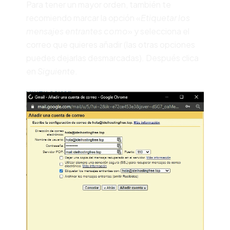
Para tener un mayor orden, también te
recomiendo marcar la opción «
Etiquetar los
mensajes entrantes como
» y selecciona el
correo que quieres añadir (las otras opciones
puedes dejarlas desmarcadas). Después clica
en
Siguiente
.