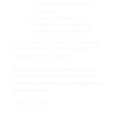
necesita instalarse en ningún
ordenador.
La interfaz de Gmail es más
amigable y puedes aprovechar
todos los recursos de Google.
Esto sin contar con la imagen profesional que
proyectará tu empresa y la mejora en la
comunicación con tus clientes.
Así que espero estés tan animado como yo,
porque en las siguientes líneas te explicaré
cómo vincular webmail con Gmail gratis y
en pocos pasos
.
¡Vamos a por ello!