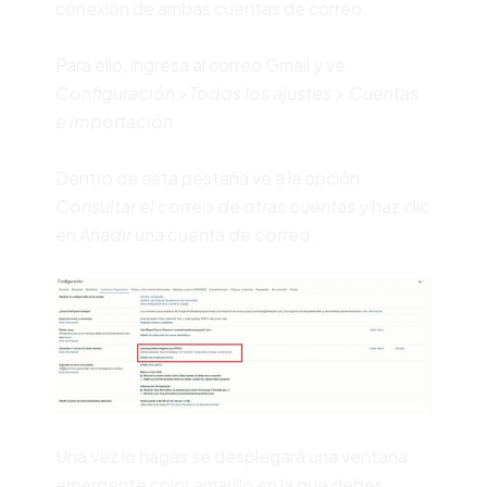
conexión de ambas cuentas de correo.
Para ello, ingresa al correo Gmail y ve
Configuración >Todos los ajustes > Cuentas
e importación
.
Dentro de esta pestaña ve a la opción
Consultar el correo de otras cuentas
y haz clic
en
Añadir una cuenta de correo.
Una vez lo hagas se desplegará una ventana
emergente color amarillo en la que debes