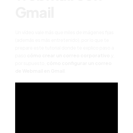
Gmail
Un vídeo vale más que miles de imágenes fijas
(además es más entretenido), por lo que te
prepare este tutorial donde te explico paso a
paso
cómo crear un correo corporativo
y,
por supuesto,
cómo configurar un correo
de Webmail en Gmail
.