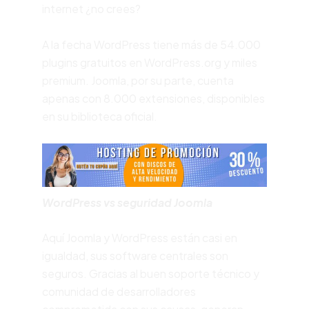
internet ¿no crees?
A la fecha WordPress tiene más de 54.000
plugins gratuitos en
WordPress.org
y miles
premium.
Joomla, por su parte, cuenta
apenas con 8.000 extensiones, disponibles
en su biblioteca oficial.
WordPress vs seguridad Joomla
Aquí Joomla y WordPress están casi en
igualdad, sus software centrales son
seguros. Gracias al buen soporte técnico y
comunidad de desarrolladores