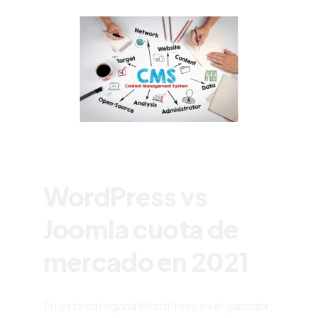
WordPress vs
Joomla cuota de
mercado en 2021
En esta categoría
WordPress
es el ganador