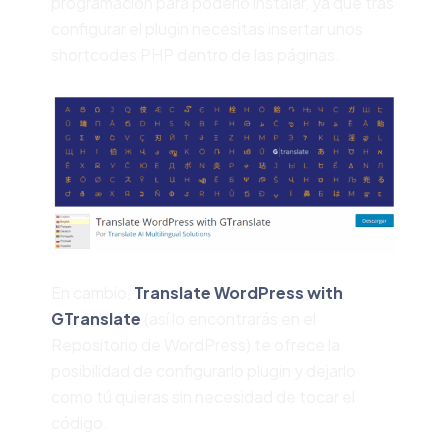
programación para poderlo instalar, ya que tras
configurar el plugin necesitas insertar unos
shortcodes PHP dentro de las páginas.
En cambio,
Translate WordPress with
GTranslate
(así lo encontrarás en el
Repositorio de WordPress) te ofrece la
posibilidad de configurarlo plugin y dejarlo
como tú quieras sin necesidad de tocar el
código.