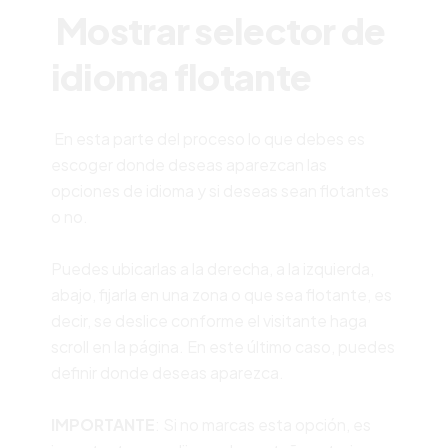
Mostrar selector de
idioma flotante
En esta parte del proceso lo que debes es
escoger donde deseas aparezcan las
opciones de idioma y si deseas sean flotantes
o no.
Puedes ubicarlas a la derecha, a la izquierda,
abajo, fijarla en una zona o que sea flotante, es
decir, se deslice conforme el visitante haga
scroll en la página. En este último caso, puedes
definir donde deseas aparezca.
IMPORTANTE
: Si no marcas esta opción, es