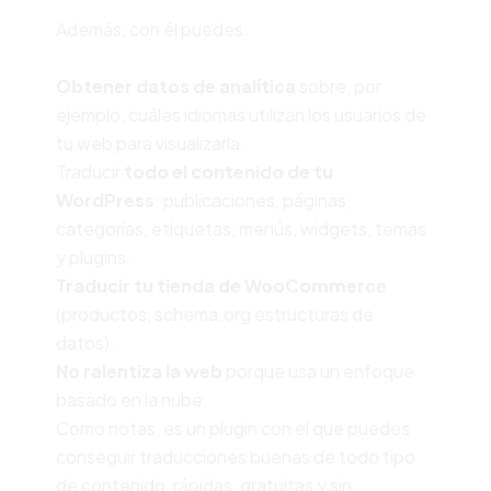
Además, con él puedes:
Obtener
datos de analítica
sobre, por
ejemplo, cuáles idiomas utilizan los usuarios de
tu web para visualizarla.
Traducir
todo el contenido de tu
WordPress
: publicaciones, páginas,
categorías, etiquetas, menús, widgets, temas
y plugins.
T
raducir tu tienda de WooCommerce
(productos, schema.org estructuras de
datos).
No ralentiza la web
porque usa un enfoque
basado en la nube.
Como notas, es un plugin con el que puedes
conseguir traducciones buenas de todo tipo
de contenido, rápidas, gratuitas y sin