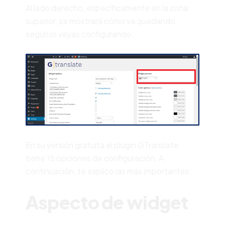
Al lado derecho, específicamente en la zona
superior, se mostrará cómo va quedando,
según lo vayas configurando.
En su versión gratuita el plugin GTranslate
tiene 15 opciones de configuración. A
continuación, te explico las más importantes:
Aspecto de widget