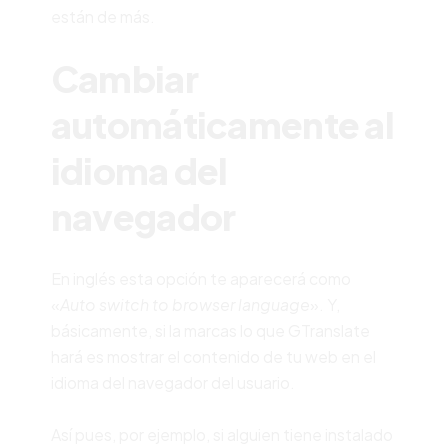
están de más.
Cambiar
automáticamente al
idioma del
navegador
En inglés esta opción te aparecerá como
«
Auto switch to browser language
». Y,
básicamente, si la marcas lo que GTranslate
hará es mostrar el contenido de tu web en el
idioma del navegador del usuario.
Así pues, por ejemplo, si alguien tiene instalado