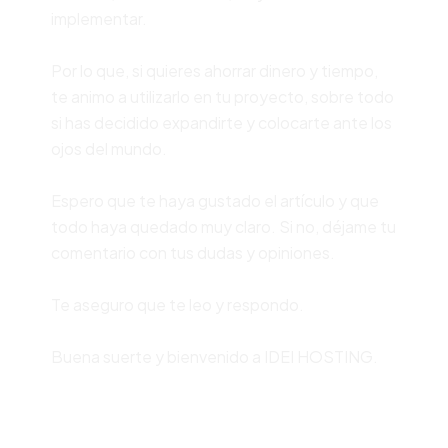
implementar.
Por lo que, si quieres ahorrar dinero y tiempo,
te animo a utilizarlo en tu proyecto, sobre todo
si has decidido expandirte y colocarte ante los
ojos del mundo.
Espero que te haya gustado el artículo y que
todo haya quedado muy claro. Si no, déjame tu
comentario con tus dudas y opiniones.
Te aseguro que te leo y respondo.
Buena suerte y bienvenido a IDEI HOSTING.