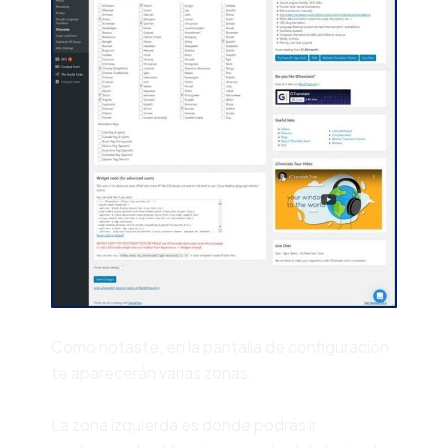
Como notaste, en la pantalla de configuración
te aparecerán varias zonas.
La zona izquierda es donde podrás ir