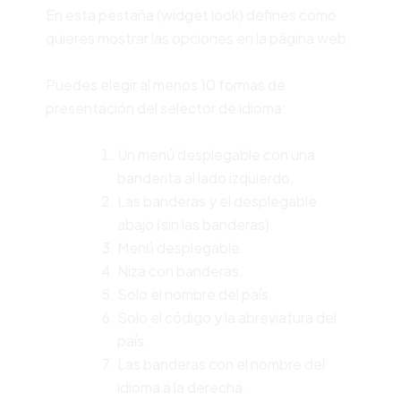
En esta pestaña (widget look) defines como
quieres mostrar las opciones en la página web.
Puedes elegir al menos 10 formas de
presentación del selector de idioma:
Un menú desplegable con una
banderita al lado izquierdo.
Las banderas y el desplegable
abajo (sin las banderas).
Menú desplegable.
Niza con banderas.
Solo el nombre del país.
Solo el código y la abreviatura del
país.
Las banderas con el nombre del
idioma a la derecha.