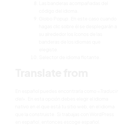
Las banderas acompañadas del
código del idioma.
Globo Popup. En este caso cuando
hagas clic sobre él se desplegarán a
su alrededor los íconos de las
banderas de los idiomas que
elegiste.
Selector de idioma flotante.
Translate from
En español puedes encontrarla como «
Traducir
del
». En esta opción debes elegir el idioma
nativo en el que está tu sitio web, en el idioma
que la construiste. Si trabajas con WordPress
en español, entonces escoge español.