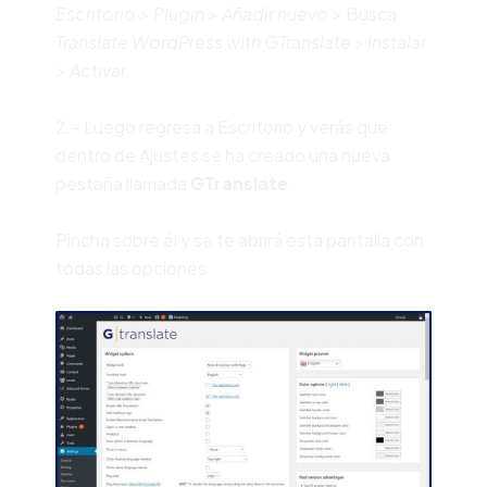
Escritorio > Plugin > Añadir nuevo >
Busca
Translate WordPress with GTranslate
>
Instalar
> Activar.
2.- Luego regresa a Escritorio y verás que
dentro de Ajustes se ha creado una nueva
pestaña llamada
GTranslate
.
Pincha sobre él y se te abrirá esta pantalla con
todas las opciones.