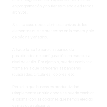
en programación y no tienes miedo a editar los
archivos.
Si es tu caso debes abrir los archivos de los
elementos que se presentan en la cabera y pie
de página y añadirlo.
Al hacerlo, se te abre un abanico de
posibilidades de configuración, en especial a
nivel de estilo. Por ejemplo, puedes cambiar la
forma en la que parecerán las banderas
(cuadradas, circulares), colores, etc.
Pero si lo que buscas es productividad
(simplemente un sitio donde se pueda cambiar
el idioma) con las opciones que hemos elegido
es más que suficiente.