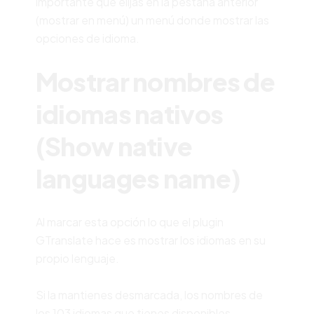
importante que elijas en la pestaña anterior
(mostrar en menú) un menú donde mostrar las
opciones de idioma.
Mostrar nombres de
idiomas nativos
(Show native
languages name)
Al marcar esta opción lo que el plugin
GTranslate hace es mostrar los idiomas en su
propio lenguaje.
Si la mantienes desmarcada, los nombres de
los 103 idiomas que tienes disponibles