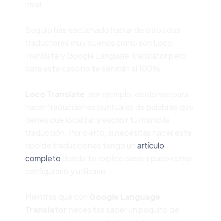
nivel.
Seguro has escuchado hablar de otros dos
traductores muy buenos como son Loco
Translate y Google Languaje Translator pero
para este caso no te servirán al 100%.
Loco Translate
, por ejemplo, es idóneo para
hacer traducciones puntuales de palabras que
tienes que localizar y escribir tú mismo la
traducción. Por cierto, si necesitas hacer este
tipo de traducciones tengo un
artículo
completo
donde te explico paso a paso como
configurarlo y utilizarlo.
Mientras que con
Google Language
Translator
necesitas saber un poquito de