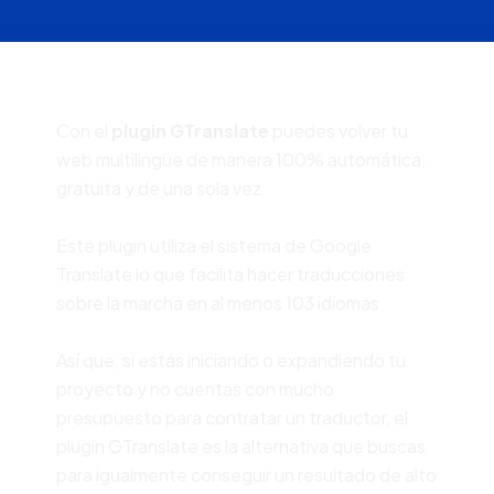
Con el
plugin GTranslate
puedes volver tu
web multilingüe de manera 100% automática,
gratuita y de una sola vez.
Este plugin utiliza el sistema de Google
Translate lo que facilita hacer traducciones
sobre la marcha en al menos 103 idiomas.
Así que, si estás iniciando o expandiendo tu
proyecto y no cuentas con mucho
presupuesto para contratar un traductor, el
plugin GTranslate es la alternativa que buscas
para igualmente conseguir un resultado de alto