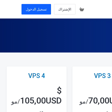
الإشتراك
تسجيل الدخول
VPS 4
VPS 3
$
105,00USD
70,00
/مو
/مو