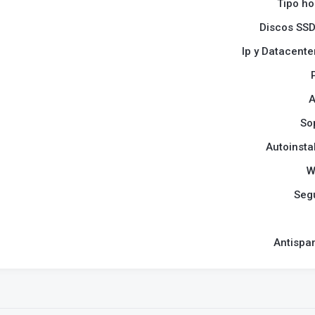
Tipo ho
Discos SSD
Ip y Datacent
A
So
Autoinst
W
Seg
Antispa