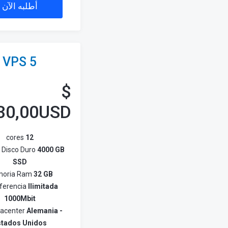
أطلبه الآن
VPS 5
$
30,00USD
cores
12
 Disco Duro
4000 GB
SSD
oria Ram
32 GB
ferencia
Ilimitada
1000Mbit
atacenter
Alemania -
stados Unidos