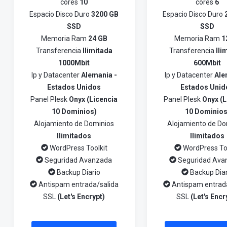
cores
10
cores
6
Espacio Disco Duro
3200 GB
Espacio Disco Duro
SSD
SSD
Memoria Ram
24 GB
Memoria Ram
1
Transferencia
Ilimitada
Transferencia
Ili
1000Mbit
600Mbit
Ip y Datacenter
Alemania -
Ip y Datacenter
Ale
Estados Unidos
Estados Unid
Panel Plesk
Onyx (Licencia
Panel Plesk
Onyx (L
10 Dominios)
10 Dominios
Alojamiento de Dominios
Alojamiento de Do
Ilimitados
Ilimitados
WordPress Toolkit
WordPress Too
Seguridad Avanzada
Seguridad Ava
Backup Diario
Backup Diar
Antispam entrada/salida
Antispam entrad
SSL
(Let's Encrypt)
SSL
(Let's Encr