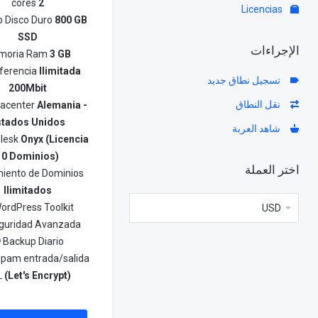
cores
2
Licencias
o Disco Duro
800 GB
SSD
الإجراءات
moria Ram
3 GB
ferencia
Ilimitada
تسجيل نطاق جديد
200Mbit
نقل النطاق
atacenter
Alemania -
stados Unidos
شاهد العربة
Plesk
Onyx (Licencia
10 Dominios)
اختر العملة
miento de Dominios
Ilimitados
ordPress Toolkit
guridad Avanzada
Backup Diario
spam entrada/salida
L
(Let's Encrypt)