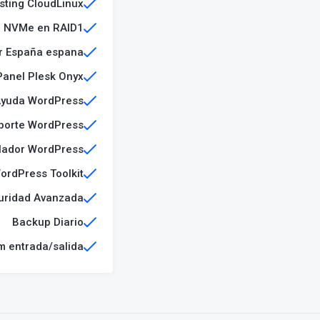
sting CloudLinux
 NVMe en RAID1​
er España espana
Panel Plesk Onyx
yuda WordPress
porte WordPress
alador WordPress
ordPress Toolkit
uridad Avanzada
Backup Diario
m entrada/salida