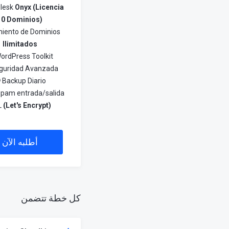
Plesk
Onyx (Licencia
10 Dominios)
miento de Dominios
Ilimitados
ordPress Toolkit
guridad Avanzada
Backup Diario
spam entrada/salida
L
(Let's Encrypt)
أطلبه الآن
كل خطة تتضمن