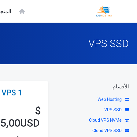
المتج
VPS SSD
الأقسام
VPS 1
Web Hosting
$
VPS SSD
35,00USD
Cloud VPS NVMe
Cloud VPS SSD