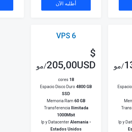
أطلبه الآن
VPS 6
$
205,00USD
1
/مو
/مو
cores
18
Espacio Disco Duro
4800 GB
Espacio
SSD
Memoria Ram
60 GB
Mem
Transferencia
Ilimitada
Trans
1000Mbit
Ip y Datacenter
Alemania -
Ip y D
Estados Unidos
E