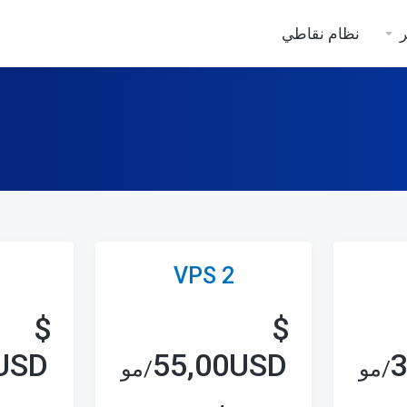
ر
نظام نقاطي
VPS 2
$
$
USD
55,00USD
/مو
/مو