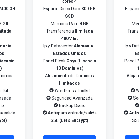
cores
4
2400 GB
Espacio Disco Duro
800 GB
Espaci
SSD
2 GB
Memoria Ram
8 GB
Me
mitada
Transferencia
Ilimitada
Trans
400Mbit
mania -
Ip y Datacenter
Alemania -
Ip y D
os
Estados Unidos
E
icencia
Panel Plesk
Onyx (Licencia
Panel 
)
10 Dominios)
minios
Alojamiento de Dominios
Aloja
Ilimitados
lkit
WordPress Toolkit
W
nzada
Seguridad Avanzada
Se
io
Backup Diario
a/salida
Antispam entrada/salida
Anti
ypt)
SSL
(Let's Encrypt)
SS