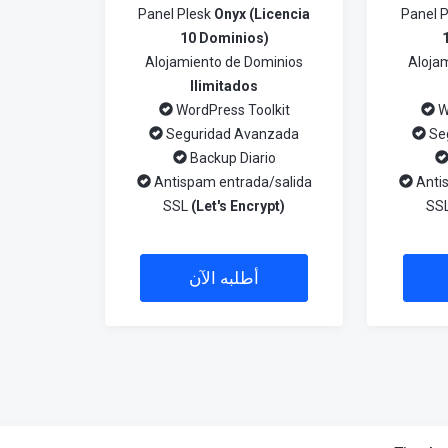
Panel Plesk
Onyx (Licencia
Panel 
10 Dominios)
Alojamiento de Dominios
Aloja
Ilimitados
WordPress Toolkit
W
Seguridad Avanzada
Se
Backup Diario
Antispam entrada/salida
Anti
SSL
(Let's Encrypt)
SS
أطلبه الآن