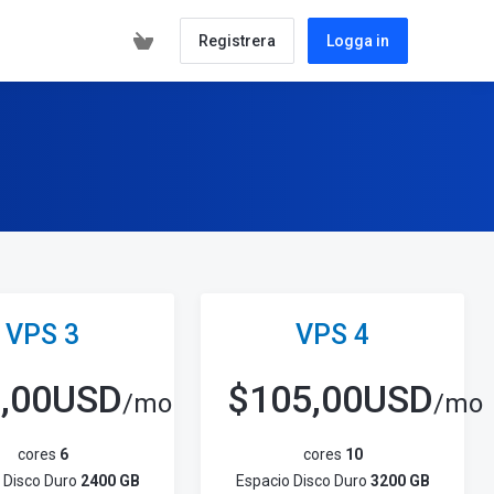
Registrera
Logga in
VPS 3
VPS 4
0,00USD
$
105,00USD
/mo
/mo
cores
6
cores
10
 Disco Duro
2400 GB
Espacio Disco Duro
3200 GB