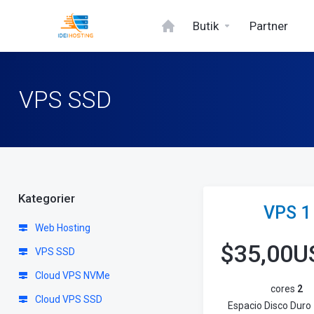
Butik
Partner
VPS SSD
Kategorier
VPS 1
Web Hosting
$
35,00U
VPS SSD
Cloud VPS NVMe
cores
2
Cloud VPS SSD
Espacio Disco Duro