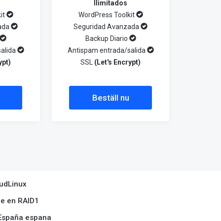
Ilimitados
it
WordPress Toolkit
ada
Seguridad Avanzada
Backup Diario
alida
Antispam entrada/salida
ypt)
SSL
(Let's Encrypt)
Beställ nu
oudLinux
e en RAID1​
 España espana