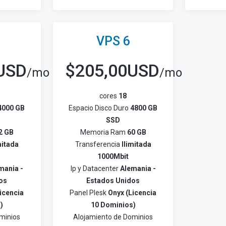
VPS 6
USD
$
205,00USD
/mo
/mo
cores
18
4000 GB
Espacio Disco Duro
4800 GB
SSD
2 GB
Memoria Ram
60 GB
mitada
Transferencia
Ilimitada
1000Mbit
mania -
Ip y Datacenter
Alemania -
os
Estados Unidos
icencia
Panel Plesk
Onyx (Licencia
)
10 Dominios)
minios
Alojamiento de Dominios