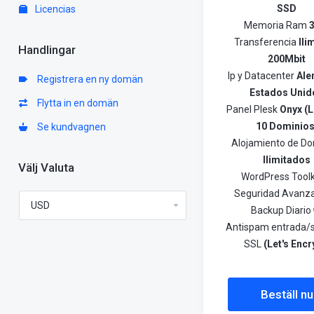
SSD
Licencias
Memoria Ram
3
Transferencia
Ili
Handlingar
200Mbit
Ip y Datacenter
Ale
Registrera en ny domän
Estados Unid
Flytta in en domän
Panel Plesk
Onyx (L
10 Dominios
Se kundvagnen
Alojamiento de Do
Ilimitados
Välj Valuta
WordPress Toolk
Seguridad Avanz
Backup Diario
Antispam entrada/s
SSL
(Let's Encr
Beställ nu