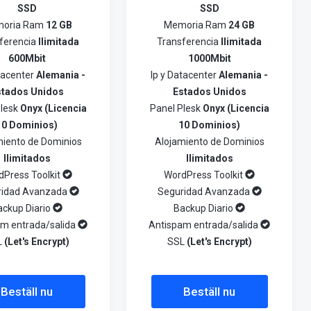
SSD
SSD
oria Ram
12 GB
Memoria Ram
24 GB
ferencia
Ilimitada
Transferencia
Ilimitada
600Mbit
1000Mbit
atacenter
Alemania -
Ip y Datacenter
Alemania -
stados Unidos
Estados Unidos
Plesk
Onyx (Licencia
Panel Plesk
Onyx (Licencia
10 Dominios)
10 Dominios)
miento de Dominios
Alojamiento de Dominios
Ilimitados
Ilimitados
dPress Toolkit
WordPress Toolkit
ridad Avanzada
Seguridad Avanzada
ackup Diario
Backup Diario
am entrada/salida
Antispam entrada/salida
L
(Let's Encrypt)
SSL
(Let's Encrypt)
Beställ nu
Beställ nu