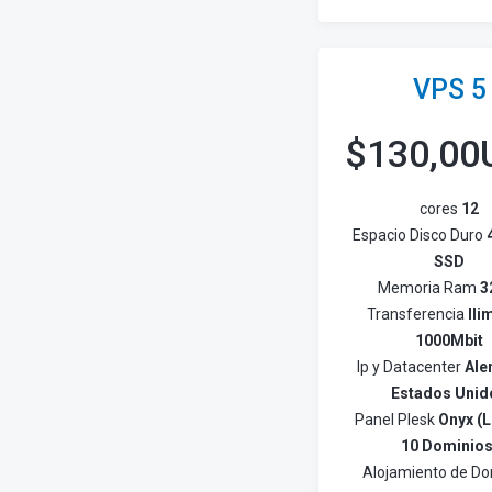
VPS 5
$
130,00
cores
12
Espacio Disco Duro
SSD
Memoria Ram
3
Transferencia
Ili
1000Mbit
Ip y Datacenter
Ale
Estados Unid
Panel Plesk
Onyx (L
10 Dominios
Alojamiento de Do