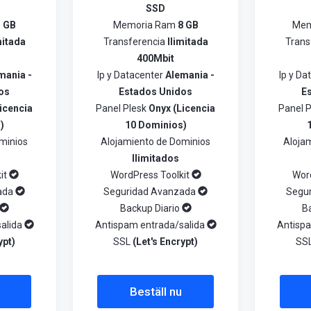
SSD
 GB
Memoria Ram
8 GB
Mem
mitada
Transferencia
Ilimitada
Trans
400Mbit
mania -
Ip y Datacenter
Alemania -
Ip y D
os
Estados Unidos
E
icencia
Panel Plesk
Onyx (Licencia
Panel 
)
10 Dominios)
minios
Alojamiento de Dominios
Aloja
Ilimitados
it
WordPress Toolkit
Wor
ada
Seguridad Avanzada
Segu
Backup Diario
B
alida
Antispam entrada/salida
Antisp
ypt)
SSL
(Let's Encrypt)
SS
Beställ nu