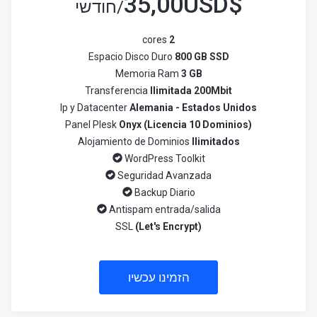
35,00USD
$
/חודשי
cores
2
Espacio Disco Duro
800 GB SSD
Memoria Ram
3 GB
Transferencia
Ilimitada 200Mbit
Ip y Datacenter
Alemania - Estados Unidos
Panel Plesk
Onyx (Licencia 10 Dominios)
Alojamiento de Dominios
Ilimitados
WordPress Toolkit
Seguridad Avanzada
Backup Diario
Antispam entrada/salida
SSL
(Let's Encrypt)
הזמינו עכשיו