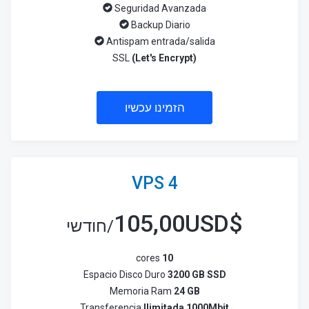
Seguridad Avanzada
Backup Diario
Antispam entrada/salida
SSL
(Let's Encrypt)
הזמינו עכשיו
VPS 4
105,00USD
$
/חודשי
cores
10
Espacio Disco Duro
3200 GB SSD
Memoria Ram
24 GB
Transferencia
Ilimitada 1000Mbit